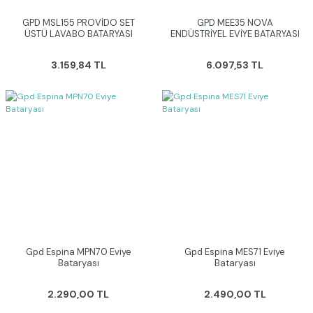
GPD MSL155 PROVİDO SET
GPD MEE35 NOVA
ÜSTÜ LAVABO BATARYASI
ENDÜSTRİYEL EVİYE BATARYASI
3.159,84 TL
6.097,53 TL
Gpd Espina MPN70 Eviye
Gpd Espina MES71 Eviye
Bataryası
Bataryası
2.290,00 TL
2.490,00 TL