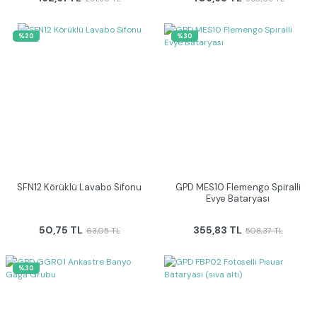
%20
%30
SFN12 Körüklü Lavabo Sifonu
GPD MES10 Flemengo Spiralli
Evye Bataryası
50,75 TL
355,83 TL
63,05 TL
508,37 TL
%30