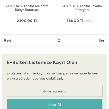
GPD MTA70 Espina Ankastre
GPD MLB70 Espina Lavabo
Banyo Bataryası
Bataryası
2.100,00 TL
366,00 TL
522,71 TL
1
2
E-Bülten Listemize Kayıt Olun!
E-bülten listemize kayıt olarak kampanya ve haberlerden
en kısa sürede haberdar olabilirsiniz.
Kayıt Ol