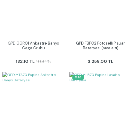
GPD GGR01 Ankastre Banyo
GPD FBP02 Fotoselli Pısuar
Gaga Grubu
Bataryası (sıva altı)
132,10 TL
3.258,00 TL
188,64 TL
%30