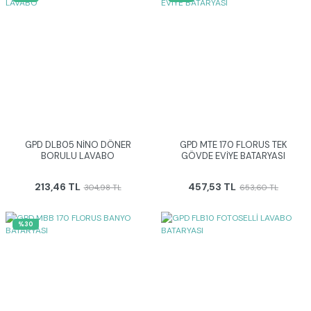
GPD DLB05 NİNO DÖNER
GPD MTE 170 FLORUS TEK
BORULU LAVABO
GÖVDE EVİYE BATARYASI
213,46 TL
457,53 TL
304,98 TL
653,60 TL
%30