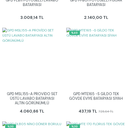
GPD FLB11 FOTOSELLİ LAVABO
GPD FPB01 FOTOSELLİ PİSUAR
BATARYASI
BATARYASI
3.008,14 TL
2.140,00 TL
%40
GPD MSL155-A PROVİDO SET
GPD MTE165 -S GİLDO TEK
ÜSTÜ LAVABO BATARYASI
GÖVDE EVİYE BATARYASI SİYAH
ALTIN GÖRÜNÜMLÜ
4.060,66 TL
437,19 TL
728,64 TL
%30
%30