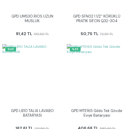
GPD UMS30 RİOS UZUN
GPD SFN02 1 1/2'' KÖRÜKLÜ
MUSLUK
PRATİK SİFON Q32-304
91,42 TL
50,75 TL
130,60 TL
72,20 TL
%30
%30
GPD LB10 TALİA LAVABO
GPD MTE165 Gildo Tek Gövde
BATARYASI
Eviye Bataryası
162,61 TL
406,68 TL
231,86 TL
580,68 TL