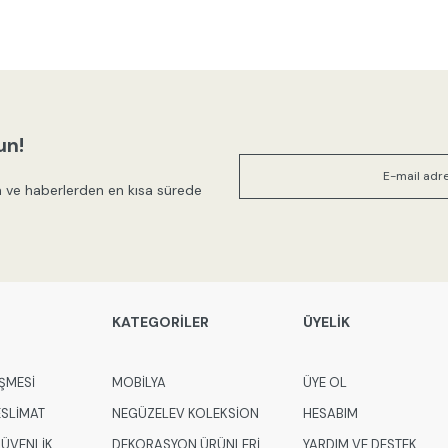
un!
 ve haberlerden en kısa sürede
KATEGORİLER
ÜYELİK
ŞMESİ
MOBİLYA
ÜYE OL
ESLİMAT
NEGÜZELEV KOLEKSİON
HESABIM
 GÜVENLİK
DEKORASYON ÜRÜNLERİ
YARDIM VE DESTEK