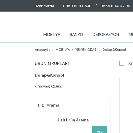
Hakkımızda
0850 888 0538
0555 804 07 99
MOBİLYA
BANYO
DEKORASYON
M
Anasayfa
MOBİLYA
YEMEK ODASI
Dolap&Konsol
ÜRÜN GRUPLARI
St
Dolap&Konsol
YEMEK ODASI
Hızlı Arama
Hızlı Ürün Arama
Ara