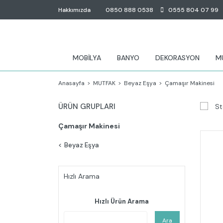
Hakkımızda
0850 888 0538
0555 804 07 99
MOBİLYA
BANYO
DEKORASYON
M
Anasayfa
MUTFAK
Beyaz Eşya
Çamaşır Makinesi
ÜRÜN GRUPLARI
St
Çamaşır Makinesi
Beyaz Eşya
Hızlı Arama
Hızlı Ürün Arama
Ara