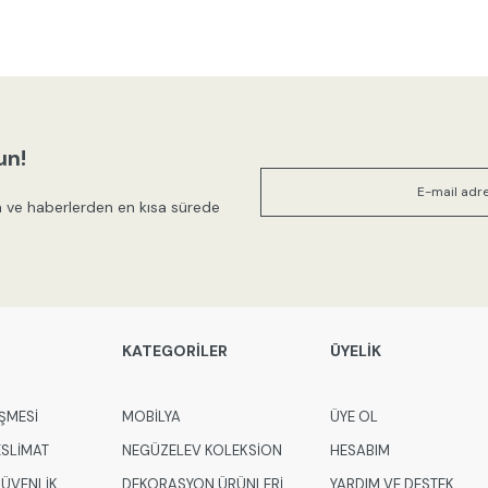
un!
 ve haberlerden en kısa sürede
KATEGORİLER
ÜYELİK
ŞMESİ
MOBİLYA
ÜYE OL
ESLİMAT
NEGÜZELEV KOLEKSİON
HESABIM
 GÜVENLİK
DEKORASYON ÜRÜNLERİ
YARDIM VE DESTEK