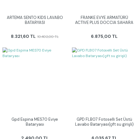
ARTEMA SENTO KİDS LAVABO
FRANKE EVYE ARMATÜRÜ
BATARYASI
ACTIVE PLUS DOCCIA SAHARA
8.321,60 TL
6.875,00 TL
10.402,00 TL
Gpd Espina MES70 Eviye
GPD FLB07 Fotoselli Set Üstü
Bataryası
Lavabo Bataryası(çift su girişli)
2.490,00 TL
6.035,67 TL