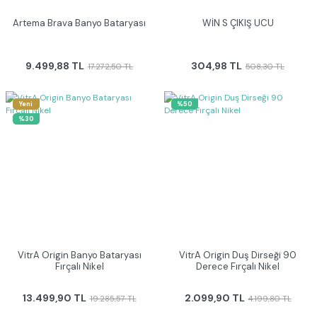
Artema Brava Banyo Bataryası
WİN S ÇIKIŞ UCU
9.499,88 TL
304,98 TL
17.272,50 TL
508,30 TL
Yeni
%50
%30
VitrA Origin Banyo Bataryası
VitrA Origin Duş Dirseği 90
Fırçalı Nikel
Derece Fırçalı Nikel
13.499,90 TL
2.099,90 TL
19.285,57 TL
4.199,80 TL