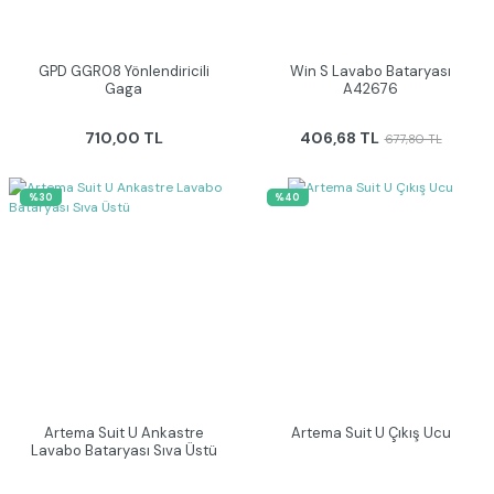
GPD GGR08 Yönlendiricili
Win S Lavabo Bataryası
Gaga
A42676
710,00 TL
406,68 TL
677,80 TL
%30
%40
Artema Suit U Ankastre
Artema Suit U Çıkış Ucu
Lavabo Bataryası Sıva Üstü