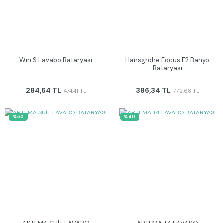
Win S Lavabo Bataryası
Hansgrohe Focus E2 Banyo
Bataryası
284,64 TL
386,34 TL
474,41 TL
772,68 TL
%50
%40