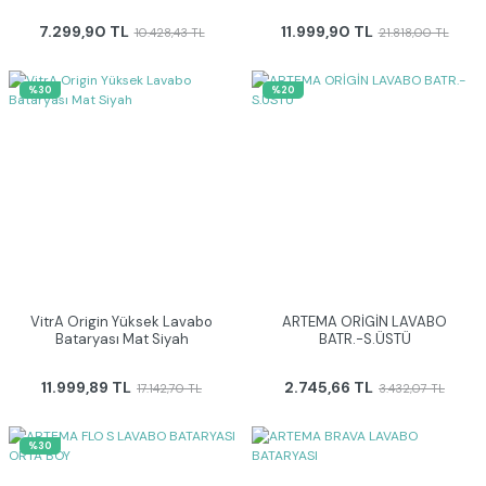
7.299,90 TL
11.999,90 TL
10.428,43 TL
21.818,00 TL
%30
%20
VitrA Origin Yüksek Lavabo
ARTEMA ORİGİN LAVABO
Bataryası Mat Siyah
BATR.-S.ÜSTÜ
11.999,89 TL
2.745,66 TL
17.142,70 TL
3.432,07 TL
%30