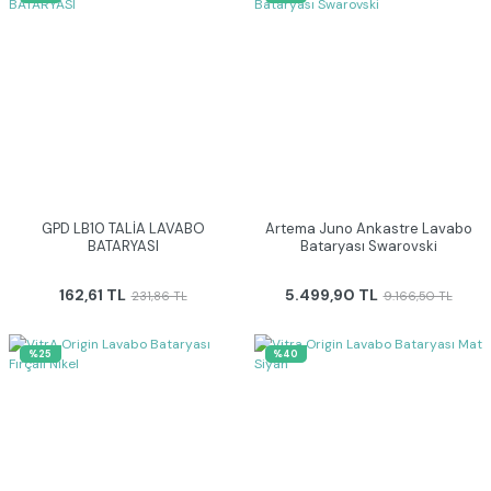
GPD LB10 TALİA LAVABO
Artema Juno Ankastre Lavabo
BATARYASI
Bataryası Swarovski
162,61 TL
5.499,90 TL
231,86 TL
9.166,50 TL
%25
%40