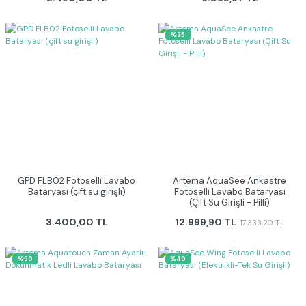
%25
GPD FLB02 Fotoselli Lavabo
Artema AquaSee Ankastre
Bataryası (çift su girişli)
Fotoselli Lavabo Bataryası
(Çift Su Girişli - Pilli)
3.400,00 TL
12.999,90 TL
17.333,20 TL
%50
%40