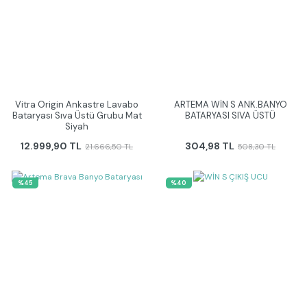
Vitra Origin Ankastre Lavabo
ARTEMA WİN S ANK.BANYO
Bataryası Sıva Üstü Grubu Mat
BATARYASI SIVA ÜSTÜ
Siyah
12.999,90 TL
304,98 TL
21.666,50 TL
508,30 TL
%45
%40