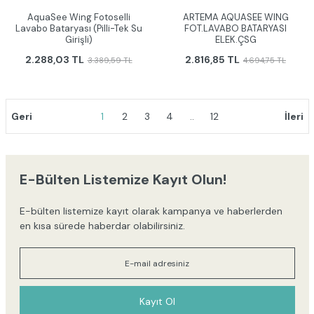
AquaSee Wing Fotoselli
ARTEMA AQUASEE WING
Lavabo Bataryası (Pilli-Tek Su
FOT.LAVABO BATARYASI
Girişli)
ELEK.ÇSG
2.288,03 TL
2.816,85 TL
3.389,59 TL
4.694,75 TL
1
2
3
4
..
12
E-Bülten Listemize Kayıt Olun!
E-bülten listemize kayıt olarak kampanya ve haberlerden
en kısa sürede haberdar olabilirsiniz.
Kayıt Ol