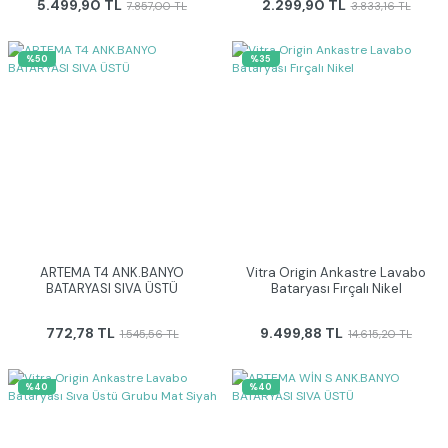
5.499,90 TL
2.299,90 TL
7.857,00 TL
3.833,16 TL
%50
%35
ARTEMA T4 ANK.BANYO
Vitra Origin Ankastre Lavabo
BATARYASI SIVA ÜSTÜ
Bataryası Fırçalı Nikel
772,78 TL
9.499,88 TL
1.545,56 TL
14.615,20 TL
%40
%40