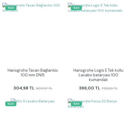
%50
%50
Hansgrohe Tavan Bağlantısı
Hansgrohe Logis E Tek kollu
100 mm DN15
Lavabo bataryası 100
kumandalı
304,98 TL
366,00 TL
609,97 TL
732,00 TL
%40
%50