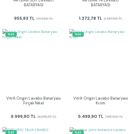
ARTEMA SUİT LAVABO
ARTEMA T4 LAVABO
BATARYASI
BATARYASI
955,83 TL
1.372,78 TL
1.911,66 TL
2.287,96 TL
%30
%30
VitrA Origin Lavabo Bataryası
VitrA Origin Lavabo Bataryası
Fırçalı Nikel
Krom
9.999,90 TL
5.499,90 TL
14.285,57 TL
7.857,00 TL
%30
%40