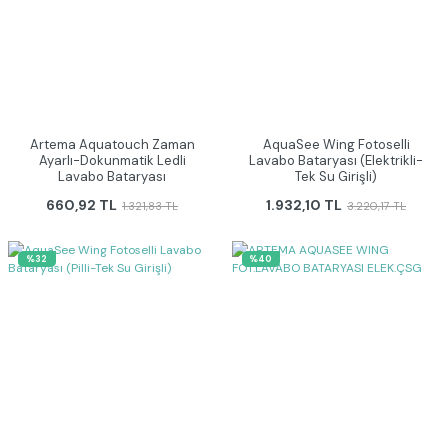
Artema Aquatouch Zaman
AquaSee Wing Fotoselli
Ayarlı-Dokunmatik Ledli
Lavabo Bataryası (Elektrikli-
Lavabo Bataryası
Tek Su Girişli)
660,92 TL
1.932,10 TL
1.321,83 TL
3.220,17 TL
%32
%40