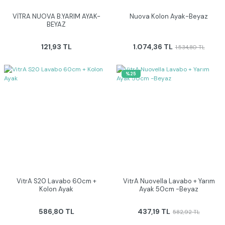
VİTRA NUOVA B.YARIM AYAK-
Nuova Kolon Ayak-Beyaz
BEYAZ
121,93 TL
1.074,36 TL
1.534,80 TL
%25
VitrA S20 Lavabo 60cm +
VitrA Nuovella Lavabo + Yarım
Kolon Ayak
Ayak 50cm -Beyaz
586,80 TL
437,19 TL
582,92 TL