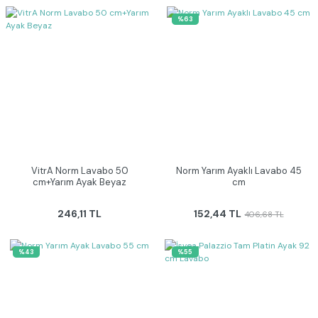
%63
VitrA Norm Lavabo 50
Norm Yarım Ayaklı Lavabo 45
cm+Yarım Ayak Beyaz
cm
246,11 TL
152,44 TL
406,68 TL
%43
%55