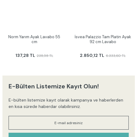
Norm Yarım Ayak Lavabo 55
İsvea Palazzio Tam Platin Ayak
cm
92 cm Lavabo
137,28 TL
2.850,12 TL
238,98 TL
6.333,60 TL
E-Bülten Listemize Kayıt Olun!
E-bülten listemize kayıt olarak kampanya ve haberlerden
en kısa sürede haberdar olabilirsiniz.