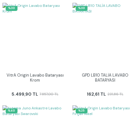
%30
%30
VitrA Origin Lavabo Bataryası
GPD LB10 TALİA LAVABO
Krom
BATARYASI
5.499,90 TL
162,61 TL
7.857,00 TL
231,86 TL
%40
%25