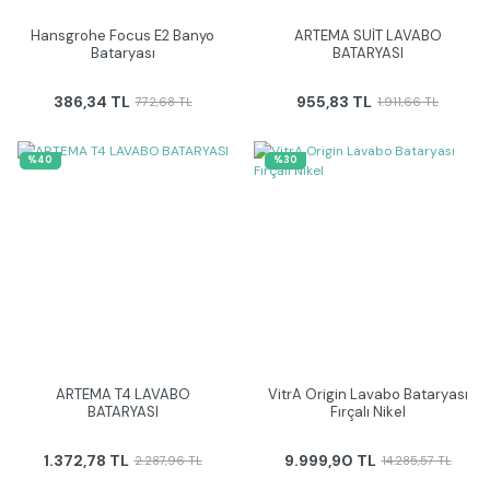
Hansgrohe Focus E2 Banyo
ARTEMA SUİT LAVABO
Bataryası
BATARYASI
386,34 TL
955,83 TL
772,68 TL
1.911,66 TL
%40
%30
ARTEMA T4 LAVABO
VitrA Origin Lavabo Bataryası
BATARYASI
Fırçalı Nikel
1.372,78 TL
9.999,90 TL
2.287,96 TL
14.285,57 TL