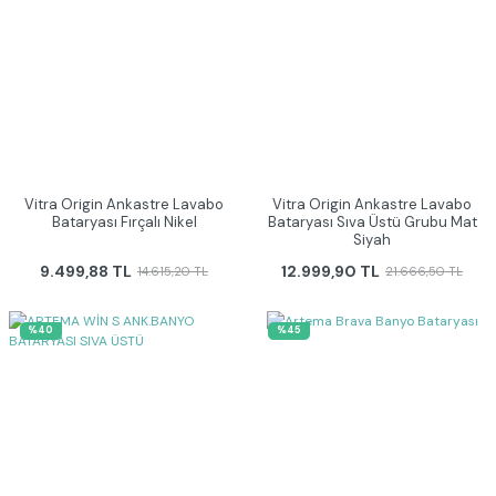
Vitra Origin Ankastre Lavabo
Vitra Origin Ankastre Lavabo
Bataryası Fırçalı Nikel
Bataryası Sıva Üstü Grubu Mat
Siyah
9.499,88 TL
12.999,90 TL
14.615,20 TL
21.666,50 TL
%40
%45