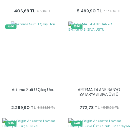
406,68 TL
5.499,90 TL
677,80 TL
7.857,00 TL
%40
%50
Artema Suit U Çıkış Ucu
ARTEMA T4 ANK.BANYO
BATARYASI SIVA ÜSTÜ
2.299,90 TL
772,78 TL
3.833,16 TL
1.545,56 TL
%35
%40