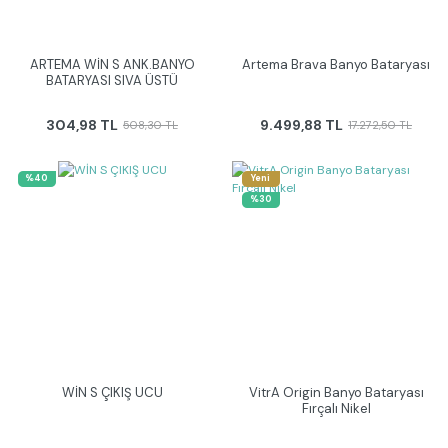
ARTEMA WİN S ANK.BANYO
Artema Brava Banyo Bataryası
BATARYASI SIVA ÜSTÜ
304,98 TL
9.499,88 TL
508,30 TL
17.272,50 TL
%40
Yeni
%30
WİN S ÇIKIŞ UCU
VitrA Origin Banyo Bataryası
Fırçalı Nikel