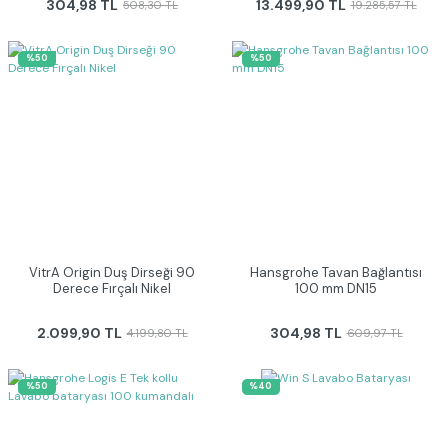
304,98 TL
13.499,90 TL
508,30 TL
19.285,57 TL
%50
%50
VitrA Origin Duş Dirseği 90
Hansgrohe Tavan Bağlantısı
Derece Fırçalı Nikel
100 mm DN15
2.099,90 TL
304,98 TL
4.199,80 TL
609,97 TL
%50
%40