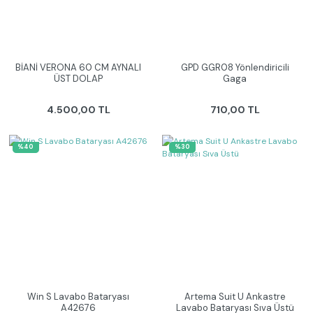
BİANİ VERONA 60 CM AYNALI
GPD GGR08 Yönlendiricili
ÜST DOLAP
Gaga
4.500,00 TL
710,00 TL
%40
%30
Win S Lavabo Bataryası
Artema Suit U Ankastre
A42676
Lavabo Bataryası Sıva Üstü