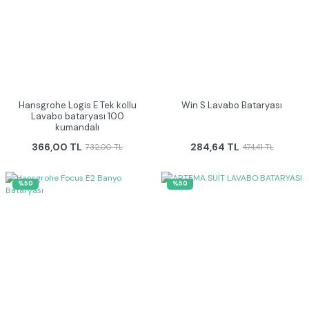
Hansgrohe Logis E Tek kollu
Win S Lavabo Bataryası
Lavabo bataryası 100
kumandalı
366,00 TL
284,64 TL
732,00 TL
474,41 TL
%50
%50