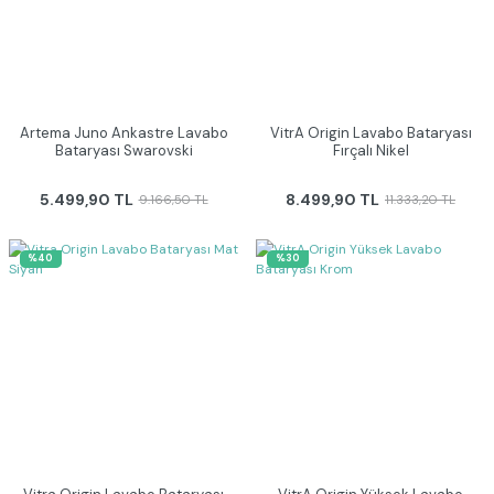
Artema Juno Ankastre Lavabo
VitrA Origin Lavabo Bataryası
Bataryası Swarovski
Fırçalı Nikel
5.499,90 TL
8.499,90 TL
9.166,50 TL
11.333,20 TL
%40
%30