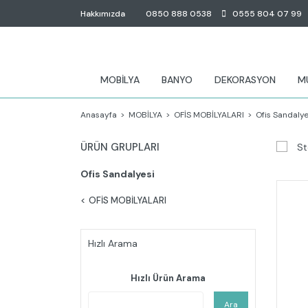
Hakkımızda
0850 888 0538
0555 804 07 99
MOBİLYA
BANYO
DEKORASYON
M
Anasayfa
MOBİLYA
OFİS MOBİLYALARI
Ofis Sandalye
ÜRÜN GRUPLARI
St
Ofis Sandalyesi
OFİS MOBİLYALARI
Hızlı Arama
Hızlı Ürün Arama
Ara