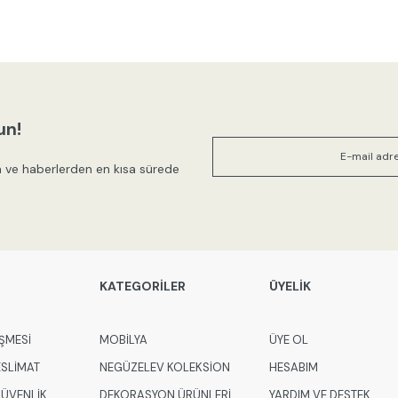
un!
 ve haberlerden en kısa sürede
KATEGORİLER
ÜYELİK
ŞMESİ
MOBİLYA
ÜYE OL
ESLİMAT
NEGÜZELEV KOLEKSİON
HESABIM
 GÜVENLİK
DEKORASYON ÜRÜNLERİ
YARDIM VE DESTEK