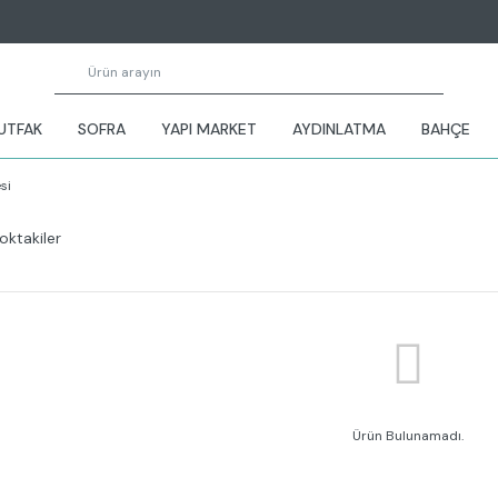
UTFAK
SOFRA
YAPI MARKET
AYDINLATMA
BAHÇE
si
oktakiler
Ürün Bulunamadı.