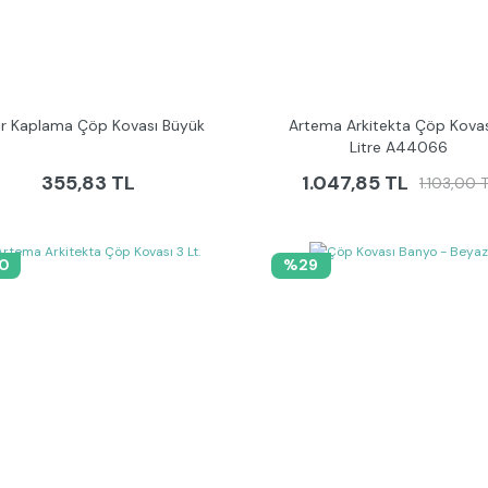
ır Kaplama Çöp Kovası Büyük
Artema Arkitekta Çöp Kovas
Litre A44066
355,83 TL
1.047,85 TL
1.103,00 
0
%29