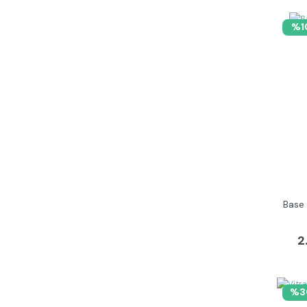
%1
Base
2
%3