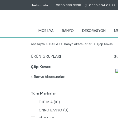
Hakkımızda
0850 888 0538
0555 804 07 99
MOBİLYA
BANYO
DEKORASYON
M
Anasayfa
BANYO
Banyo Aksesuarları
Çöp Kovası
ÜRÜN GRUPLARI
St
Çöp Kovası
Banyo Aksesuarları
Tüm Markalar
THE MİA (16)
ONNO BANYO (9)