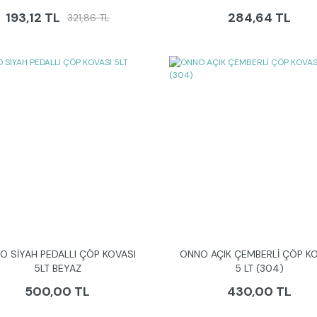
193,12 TL
284,64 TL
321,86 TL
O SİYAH PEDALLI ÇÖP KOVASI
ONNO AÇIK ÇEMBERLİ ÇÖP KO
5LT BEYAZ
5 LT (304)
500,00 TL
430,00 TL