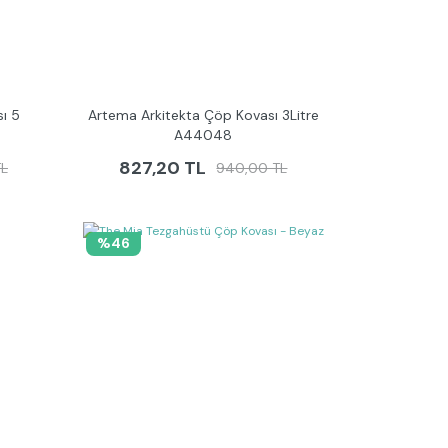
ı 5
Artema Arkitekta Çöp Kovası 3Litre
A44048
827,20 TL
TL
940,00 TL
%46