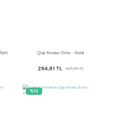
Seti
Çöp Kovası Orta - Gold
294,81 TL
491,35 TL
%12