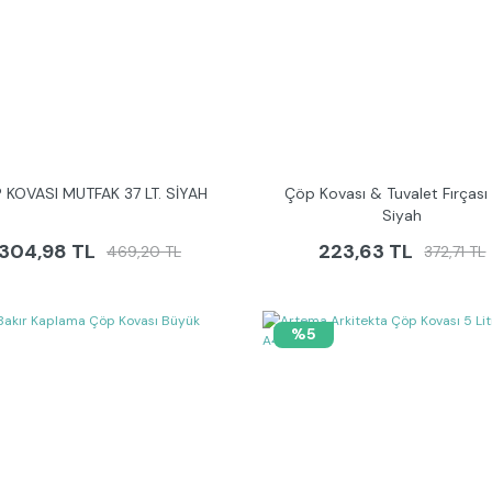
 KOVASI MUTFAK 37 LT. SİYAH
Çöp Kovası & Tuvalet Fırçası 
Siyah
304,98 TL
223,63 TL
469,20 TL
372,71 TL
%5