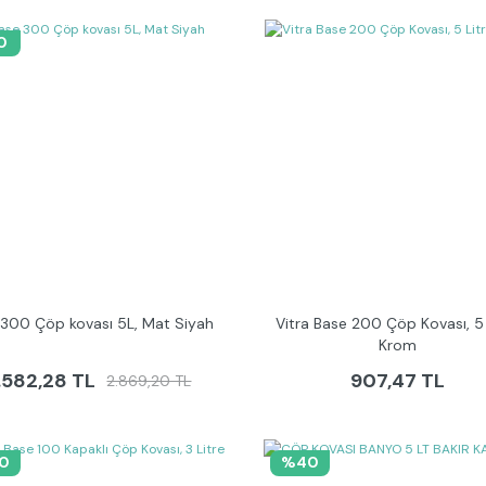
0
 300 Çöp kovası 5L, Mat Siyah
Vitra Base 200 Çöp Kovası, 5 
Krom
.582,28 TL
907,47 TL
2.869,20 TL
0
%40