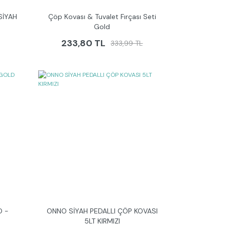
SİYAH
Çöp Kovası & Tuvalet Fırçası Seti
Gold
233,80 TL
333,99 TL
O -
ONNO SİYAH PEDALLI ÇÖP KOVASI
5LT KIRMIZI