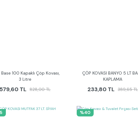
a Base 100 Kapaklı Çöp Kovası,
ÇÖP KOVASI BANYO 5 LT BA
3 Litre
KAPLAMA
579,60 TL
233,80 TL
828,00 TL
389,65 T
5
%40