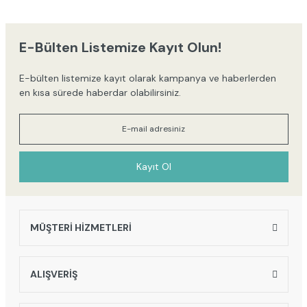
iletebilirsiniz.
Görüş ve önerileriniz için teşekkür ederiz.
E-Bülten Listemize Kayıt Olun!
Ürün resmi kalitesiz, bozuk veya görüntülenemiyor.
E-bülten listemize kayıt olarak kampanya ve haberlerden
Ürün açıklamasında eksik bilgiler bulunuyor.
en kısa sürede haberdar olabilirsiniz.
Ürün bilgilerinde hatalar bulunuyor.
Ürün fiyatı diğer sitelerden daha pahalı.
Bu ürüne benzer farklı alternatifler olmalı.
Kayıt Ol
MÜŞTERİ HİZMETLERİ
Gönder
ALIŞVERİŞ