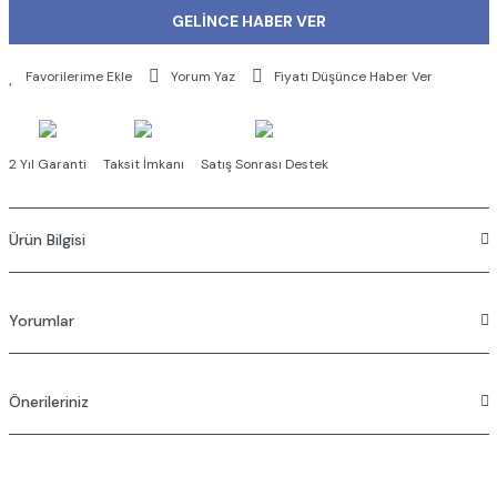
GELİNCE HABER VER
Yorum Yaz
Fiyatı Düşünce Haber Ver
2 Yıl Garanti
Taksit İmkanı
Satış Sonrası Destek
Ürün Bilgisi
Yorumlar
Önerileriniz
Bu ürüne ilk yorumu siz yapın!
Bu ürünün fiyat bilgisi, resim, ürün açıklamalarında ve diğer konularda
Yorum Yaz
yetersiz gördüğünüz noktaları öneri formunu kullanarak tarafımıza