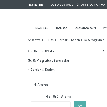
Hakkımızda
0850 888 0538
0555 804 07 99
MOBİLYA
BANYO
DEKORASYON
M
Anasayfa
SOFRA
Bardak & Kadeh
Su & Meşrubat B
ÜRÜN GRUPLARI
St
Su & Meşrubat Bardakları
Bardak & Kadeh
Hızlı Arama
Hızlı Ürün Arama
Ara