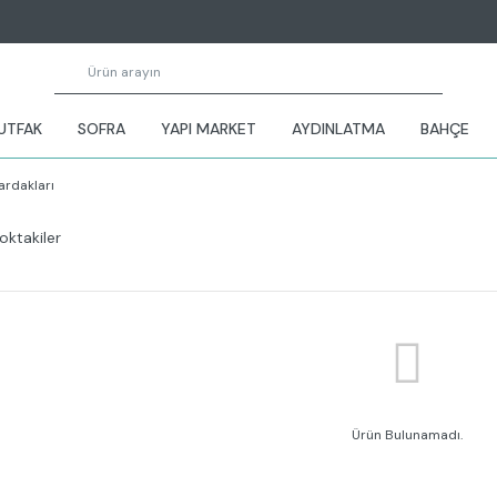
UTFAK
SOFRA
YAPI MARKET
AYDINLATMA
BAHÇE
ardakları
oktakiler
Ürün Bulunamadı.