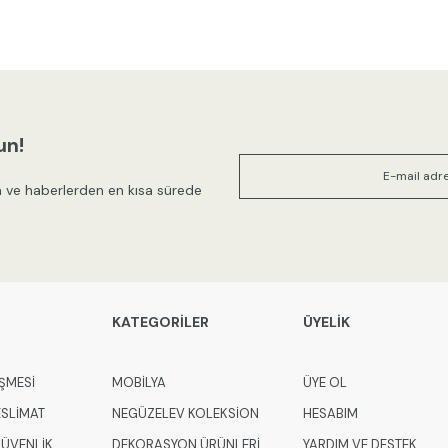
un!
 ve haberlerden en kısa sürede
KATEGORİLER
ÜYELİK
ŞMESİ
MOBİLYA
ÜYE OL
ESLİMAT
NEGÜZELEV KOLEKSİON
HESABIM
 GÜVENLİK
DEKORASYON ÜRÜNLERİ
YARDIM VE DESTEK