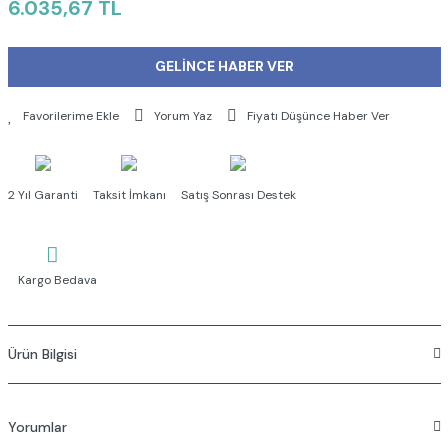
6.035,67 TL
GELİNCE HABER VER
Yorum Yaz
Fiyatı Düşünce Haber Ver
2 Yıl Garanti
Taksit İmkanı
Satış Sonrası Destek
Kargo Bedava
Ürün Bilgisi
Su tasarruflu özel perlatör. ( köpüklü akış,kireç kırıcılı,debi
değeri : 8lt/dk)
Yorumlar