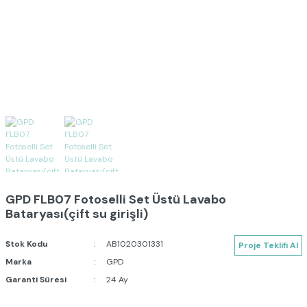
GPD FLB07 Fotoselli Set Üstü Lavabo
Bataryası(çift su girişli)
Stok Kodu
AB1020301331
Proje Teklifi Al
Marka
GPD
Garanti Süresi
24 Ay