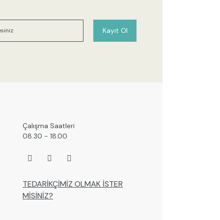
r bulunuyor.
or.
Kayıt Ol
 pahalı.
er olmalı.
Gönder
Çalışma Saatleri
08.30 - 18.00
TEDARİKÇİMİZ OLMAK İSTER
MİSİNİZ?