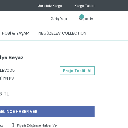
Ücretsiz Kargo
Kargo Takibi
Giriş Yap
Sepetim
HOBİ & YAŞAM
NEGÜZELEV COLLECTION
lye Beyaz
LEV008
Proje Teklifi Al
ÜZELEV
6 TL
ELİNCE HABER VER
az
Fiyatı Düşünce Haber Ver