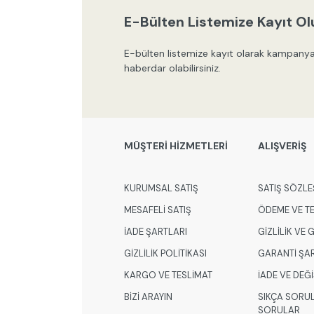
E-Bülten Listemize Kayıt Ol
E-bülten listemize kayıt olarak kampanya
haberdar olabilirsiniz.
MÜŞTERİ HİZMETLERİ
ALIŞVERİŞ
KURUMSAL SATIŞ
SATIŞ SÖZLE
MESAFELİ SATIŞ
ÖDEME VE T
İADE ŞARTLARI
GİZLİLİK VE
GİZLİLİK POLİTİKASI
GARANTİ ŞA
KARGO VE TESLİMAT
İADE VE DEĞ
BİZİ ARAYIN
SIKÇA SORU
SORULAR