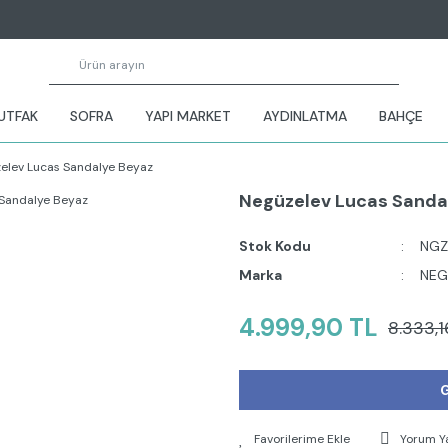
UTFAK
SOFRA
YAPI MARKET
AYDINLATMA
BAHÇE
elev Lucas Sandalye Beyaz
Negüzelev Lucas Sanda
Stok Kodu
NGZ
Marka
NEG
4.999,90 TL
8.333,1
G
Yorum Y