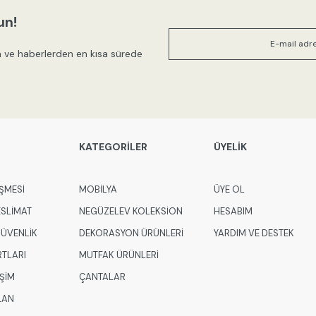
Ürün açıklamasında eksik bilgile
un!
Ürün bilgilerinde hatalar bulunuy
 ve haberlerden en kısa sürede
Ürün fiyatı diğer sitelerden daha
Bu ürüne benzer farklı alternatifl
KATEGORİLER
ÜYELİK
ŞMESİ
MOBİLYA
ÜYE OL
ESLİMAT
NEGÜZELEV KOLEKSİON
HESABIM
 GÜVENLİK
DEKORASYON ÜRÜNLERİ
YARDIM VE DESTEK
RTLARI
MUTFAK ÜRÜNLERİ
İŞİM
ÇANTALAR
LAN