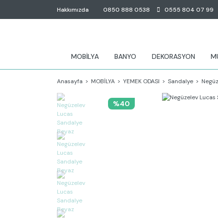
Hakkımızda
0850 888 0538
0555 804 07 99
MOBİLYA
BANYO
DEKORASYON
M
Anasayfa
MOBİLYA
YEMEK ODASI
Sandalye
Negüz
%40