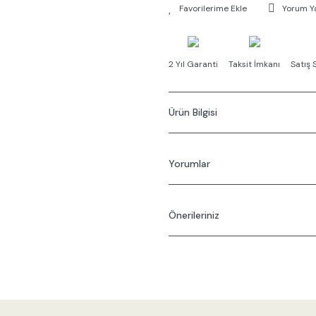
Yorum Y
2 Yıl Garanti
Taksit İmkanı
Satış 
Ürün Bilgisi
Yorumlar
Önerileriniz
Bu ü
Bu ürünün fiyat bilgisi, resim, ürü
gördüğünüz noktaları öneri formunu
Görüş ve önerileriniz için teşekkür