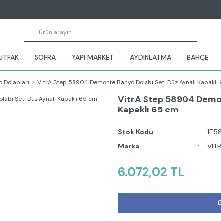
UTFAK
SOFRA
YAPI MARKET
AYDINLATMA
BAHÇE
 Dolapları
VitrA Step 58904 Demonte Banyo Dolabı Seti Düz Aynalı Kapaklı
VitrA Step 58904 Demon
Kapaklı 65 cm
Stok Kodu
1E5
Marka
VİT
6.072,02 TL
G