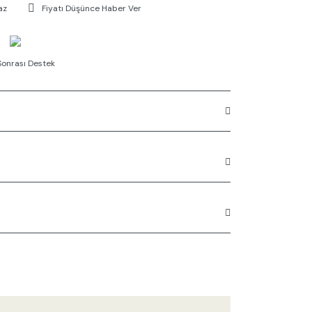
az
Fiyatı Düşünce Haber Ver
Sonrası Destek
rüne ilk yorumu siz yapın!
n açıklamalarında ve diğer konularda yetersiz
Yorum Yaz
 kullanarak tarafımıza iletebilirsiniz.
 ederiz.