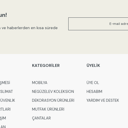
Ürün resmi kalitesiz, bozuk veya
Ürün açıklamasında eksik bilgile
un!
Ürün bilgilerinde hatalar bulunuy
 ve haberlerden en kısa sürede
Ürün fiyatı diğer sitelerden daha
Bu ürüne benzer farklı alternatifl
KATEGORİLER
ÜYELİK
ŞMESİ
MOBİLYA
ÜYE OL
ESLİMAT
NEGÜZELEV KOLEKSİON
HESABIM
 GÜVENLİK
DEKORASYON ÜRÜNLERİ
YARDIM VE DESTEK
RTLARI
MUTFAK ÜRÜNLERİ
İŞİM
ÇANTALAR
LAN