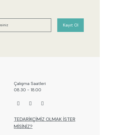
 görüntülenemiyor.
r bulunuyor.
or.
Kayıt Ol
 pahalı.
er olmalı.
Gönder
Çalışma Saatleri
08.30 - 18.00
TEDARİKÇİMİZ OLMAK İSTER
MİSİNİZ?