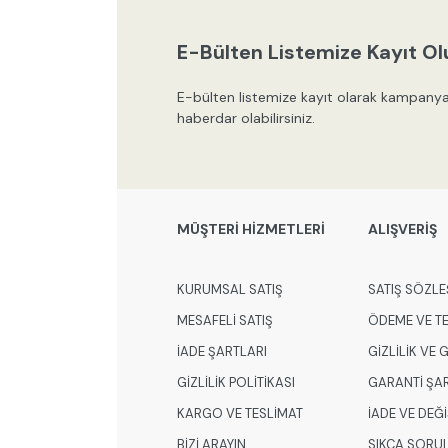
E-Bülten Listemize Kayıt Ol
E-bülten listemize kayıt olarak kampanya
haberdar olabilirsiniz.
MÜŞTERİ HİZMETLERİ
ALIŞVERİŞ
KURUMSAL SATIŞ
SATIŞ SÖZLE
MESAFELİ SATIŞ
ÖDEME VE T
İADE ŞARTLARI
GİZLİLİK VE
GİZLİLİK POLİTİKASI
GARANTİ ŞA
KARGO VE TESLİMAT
İADE VE DEĞ
BİZİ ARAYIN
SIKÇA SORU