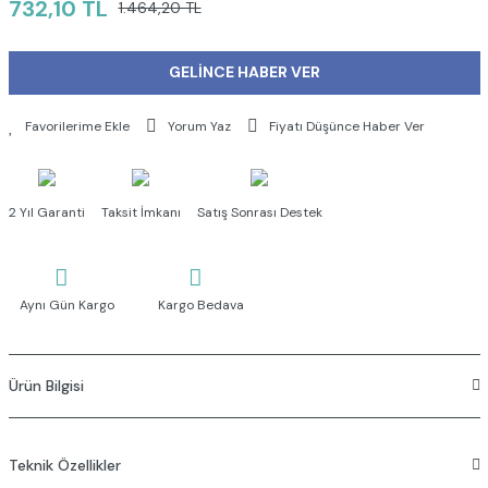
732,10 TL
1.464,20 TL
GELİNCE HABER VER
Yorum Yaz
Fiyatı Düşünce Haber Ver
2 Yıl Garanti
Taksit İmkanı
Satış Sonrası Destek
Aynı Gün Kargo
Kargo Bedava
Ürün Bilgisi
S50 Kompakt Asma Klozet
48 cm,kısa,
Teknik Özellikler