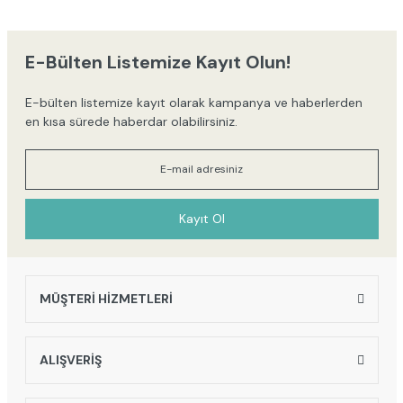
iletebilirsiniz.
Görüş ve önerileriniz için teşekkür ederiz.
E-Bülten Listemize Kayıt Olun!
Ürün resmi kalitesiz, bozuk veya görüntülenemiyor.
E-bülten listemize kayıt olarak kampanya ve haberlerden
Ürün açıklamasında eksik bilgiler bulunuyor.
en kısa sürede haberdar olabilirsiniz.
Ürün bilgilerinde hatalar bulunuyor.
Ürün fiyatı diğer sitelerden daha pahalı.
Bu ürüne benzer farklı alternatifler olmalı.
Kayıt Ol
MÜŞTERİ HİZMETLERİ
Gönder
ALIŞVERİŞ