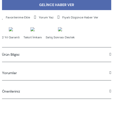
GELİNCE HABER VER
Yorum Yaz
Fiyatı Düşünce Haber Ver
2 Yıl Garanti
Taksit İmkanı
Satış Sonrası Destek
Ürün Bilgisi
Duvardan dirsek
335 mm
Yorumlar
Önerileriniz
Bu ürüne ilk yorumu siz yapın!
Bu ürünün fiyat bilgisi, resim, ürün açıklamalarında ve diğer konularda
Yorum Yaz
yetersiz gördüğünüz noktaları öneri formunu kullanarak tarafımıza