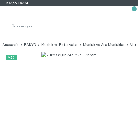
Kargo Takibi
Anasayfa
BANYO
Musluk ve Bataryalar
Musluk ve Ara Musluklar
Vitr
%50