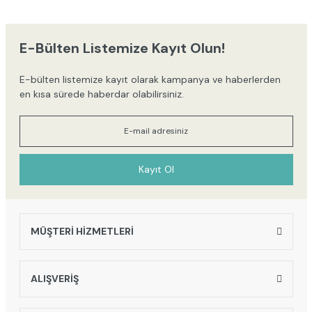
iletebilirsiniz.
Görüş ve önerileriniz için teşekkür ederiz.
E-Bülten Listemize Kayıt Olun!
Ürün resmi kalitesiz, bozuk veya görüntülenemiyor.
E-bülten listemize kayıt olarak kampanya ve haberlerden
Ürün açıklamasında eksik bilgiler bulunuyor.
en kısa sürede haberdar olabilirsiniz.
Ürün bilgilerinde hatalar bulunuyor.
Ürün fiyatı diğer sitelerden daha pahalı.
Bu ürüne benzer farklı alternatifler olmalı.
Kayıt Ol
MÜŞTERİ HİZMETLERİ
Gönder
ALIŞVERİŞ