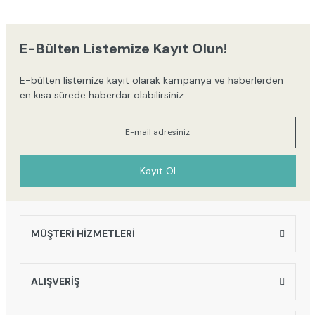
iletebilirsiniz.
Görüş ve önerileriniz için teşekkür ederiz.
E-Bülten Listemize Kayıt Olun!
Ürün resmi kalitesiz, bozuk veya görüntülenemiyor.
E-bülten listemize kayıt olarak kampanya ve haberlerden
Ürün açıklamasında eksik bilgiler bulunuyor.
en kısa sürede haberdar olabilirsiniz.
Ürün bilgilerinde hatalar bulunuyor.
Ürün fiyatı diğer sitelerden daha pahalı.
Bu ürüne benzer farklı alternatifler olmalı.
Kayıt Ol
MÜŞTERİ HİZMETLERİ
Gönder
ALIŞVERİŞ