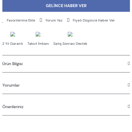
GELİNCE HABER VER
Yorum Yaz
Fiyatı Düşünce Haber Ver
2 Yıl Garanti
Taksit İmkanı
Satış Sonrası Destek
Ürün Bilgisi
Kaba inşaat sırasında A41949 kullanılarak sıva altı montajı yapılmalıdır.
Yorumlar
Çıkış ucu kullanılacaksa A42622 kodlu çıkış ucu kullanımı tavsiye edilir.
Rozet, kumanda kolu ve yönlendirici ürüne dahildir.
Sıva altı grubu ürüne dahil değildir.
Önerileriniz
Bu ürüne ilk yorumu siz yapın!
Bu ürünün fiyat bilgisi, resim, ürün açıklamalarında ve diğer konularda
Yorum Yaz
yetersiz gördüğünüz noktaları öneri formunu kullanarak tarafımıza