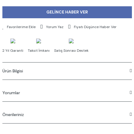
GELİNCE HABER VER
Yorum Yaz
Fiyatı Düşünce Haber Ver
2 Yıl Garanti
Taksit İmkanı
Satış Sonrası Destek
Ürün Bilgisi
Yorumlar
Çıkış ucu uzunluğu 140 mm’dir.
Çıkış ucu yüksekliği 120 mm’dir.
Önerileriniz
Bu ürüne ilk yorumu siz yapın!
Isı ve debi limitörlü özel kartuş
Bu ürünün fiyat bilgisi, resim, ürün açıklamalarında ve diğer konularda
Özel debi kısıcılı perlatör sayesinde maks. 5 L/dk su akışı
Yorum Yaz