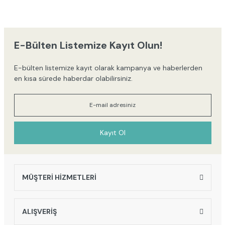
yetersiz gördüğünüz noktaları öneri formunu kullanarak tarafımıza
iletebilirsiniz.
Görüş ve önerileriniz için teşekkür ederiz.
E-Bülten Listemize Kayıt Olun!
Ürün resmi kalitesiz, bozuk veya görüntülenemiyor.
E-bülten listemize kayıt olarak kampanya ve haberlerden
Ürün açıklamasında eksik bilgiler bulunuyor.
en kısa sürede haberdar olabilirsiniz.
Ürün bilgilerinde hatalar bulunuyor.
Ürün fiyatı diğer sitelerden daha pahalı.
Bu ürüne benzer farklı alternatifler olmalı.
Kayıt Ol
MÜŞTERİ HİZMETLERİ
Gönder
ALIŞVERİŞ