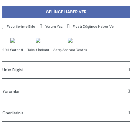
GELİNCE HABER VER
Yorum Yaz
Fiyatı Düşünce Haber Ver
2 Yıl Garanti
Taksit İmkanı
Satış Sonrası Destek
Ürün Bilgisi
Yorumlar
Önerileriniz
Bu ürüne ilk yorumu siz yapın!
Bu ürünün fiyat bilgisi, resim, ürün açıklamalarında ve diğer konularda
Yorum Yaz