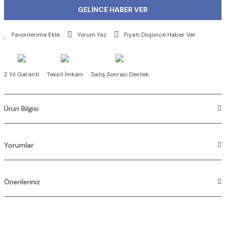
GELİNCE HABER VER
Yorum Yaz
Fiyatı Düşünce Haber Ver
2 Yıl Garanti
Taksit İmkanı
Satış Sonrası Destek
Ürün Bilgisi
Yorumlar
Önerileriniz
Bu ürüne ilk yorumu siz yapın!
Bu ürünün fiyat bilgisi, resim, ürün açıklamalarında ve diğer konularda
Yorum Yaz
yetersiz gördüğünüz noktaları öneri formunu kullanarak tarafımıza