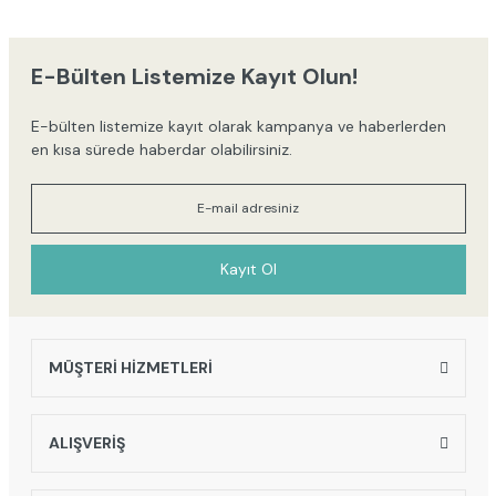
iletebilirsiniz.
Görüş ve önerileriniz için teşekkür ederiz.
E-Bülten Listemize Kayıt Olun!
Ürün resmi kalitesiz, bozuk veya görüntülenemiyor.
E-bülten listemize kayıt olarak kampanya ve haberlerden
Ürün açıklamasında eksik bilgiler bulunuyor.
en kısa sürede haberdar olabilirsiniz.
Ürün bilgilerinde hatalar bulunuyor.
Ürün fiyatı diğer sitelerden daha pahalı.
Bu ürüne benzer farklı alternatifler olmalı.
Kayıt Ol
MÜŞTERİ HİZMETLERİ
Gönder
ALIŞVERİŞ