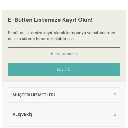
iletebilirsiniz.
Görüş ve önerileriniz için teşekkür ederiz.
E-Bülten Listemize Kayıt Olun!
Ürün resmi kalitesiz, bozuk veya görüntülenemiyor.
E-bülten listemize kayıt olarak kampanya ve haberlerden
Ürün açıklamasında eksik bilgiler bulunuyor.
en kısa sürede haberdar olabilirsiniz.
Ürün bilgilerinde hatalar bulunuyor.
Ürün fiyatı diğer sitelerden daha pahalı.
Bu ürüne benzer farklı alternatifler olmalı.
Kayıt Ol
MÜŞTERİ HİZMETLERİ
Gönder
ALIŞVERİŞ