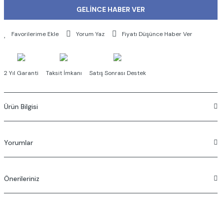
GELİNCE HABER VER
Yorum Yaz
Fiyatı Düşünce Haber Ver
2 Yıl Garanti
Taksit İmkanı
Satış Sonrası Destek
Ürün Bilgisi
-Pirinç üzeri parlak krom kaplama
Yorumlar
Önerileriniz
Bu ürüne ilk yorumu siz yapın!
Bu ürünün fiyat bilgisi, resim, ürün açıklamalarında ve diğer konularda
Yorum Yaz
yetersiz gördüğünüz noktaları öneri formunu kullanarak tarafımıza