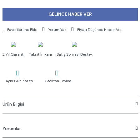
GELİNCE HABER VER
Yorum Yaz
Fiyatı Düşünce Haber Ver
2 Yıl Garanti
Taksit İmkanı
Satış Sonrası Destek
Aynı Gün Kargo
Stoktan Teslim
Ürün Bilgisi
ONNO Astra Serisi Uzun Havluluk
Ürün malzemesi : krom
Yorumlar
En : 500 mm