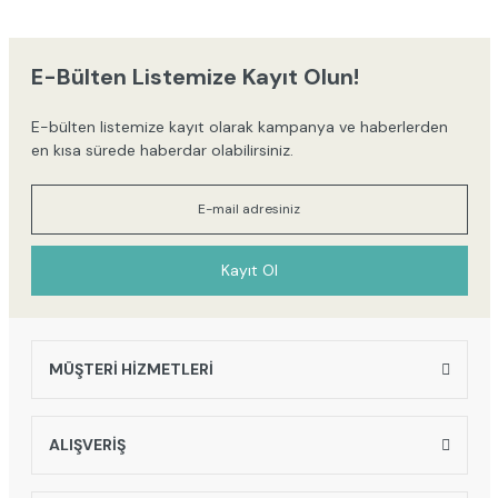
iletebilirsiniz.
Görüş ve önerileriniz için teşekkür ederiz.
E-Bülten Listemize Kayıt Olun!
Ürün resmi kalitesiz, bozuk veya görüntülenemiyor.
E-bülten listemize kayıt olarak kampanya ve haberlerden
Ürün açıklamasında eksik bilgiler bulunuyor.
en kısa sürede haberdar olabilirsiniz.
Ürün bilgilerinde hatalar bulunuyor.
Ürün fiyatı diğer sitelerden daha pahalı.
Bu ürüne benzer farklı alternatifler olmalı.
Kayıt Ol
MÜŞTERİ HİZMETLERİ
Gönder
ALIŞVERİŞ