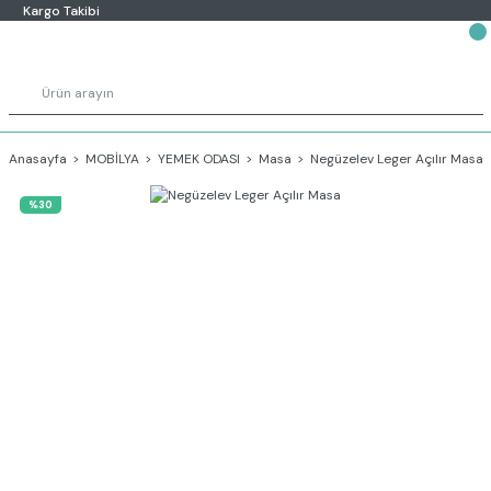
Kargo Takibi
Anasayfa
MOBİLYA
YEMEK ODASI
Masa
Negüzelev Leger Açılır Masa
%30