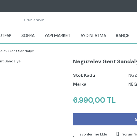
UTFAK
SOFRA
YAPI MARKET
AYDINLATMA
BAHÇE
elev Gent Sandalye
Negüzelev Gent Sandal
Stok Kodu
NGZ
Marka
NEG
6.990,00 TL
G
Yorum Y