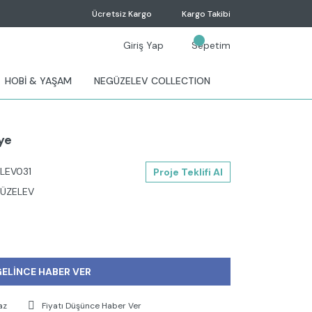
Ücretsiz Kargo
Kargo Takibi
Giriş Yap
Sepetim
HOBİ & YAŞAM
NEGÜZELEV COLLECTION
ye
LEV031
Proje Teklifi Al
ÜZELEV
ELİNCE HABER VER
az
Fiyatı Düşünce Haber Ver