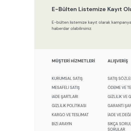
E-Bülten Listemize Kayıt Ol
E-bülten listemize kayıt olarak kampanya
haberdar olabilirsiniz.
MÜŞTERİ HİZMETLERİ
ALIŞVERİŞ
KURUMSAL SATIŞ
SATIŞ SÖZLE
MESAFELİ SATIŞ
ÖDEME VE T
İADE ŞARTLARI
GİZLİLİK VE
GİZLİLİK POLİTİKASI
GARANTİ ŞA
KARGO VE TESLİMAT
İADE VE DEĞ
BİZİ ARAYIN
SIKÇA SORU
SORULAR