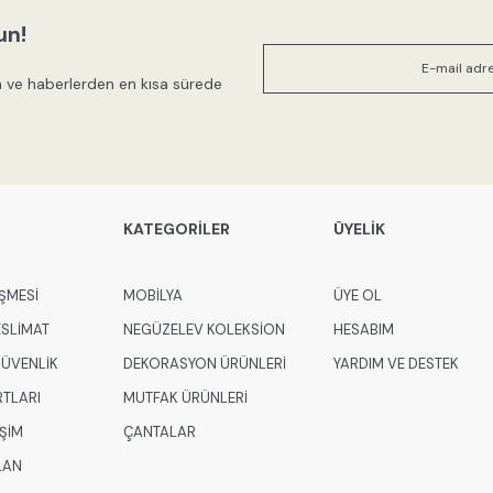
Parçalar
Ürün açıklamasında eksik bilgile
un!
Kargo
Ürün bilgilerinde hatalar bulunuy
 ve haberlerden en kısa sürede
Ürün fiyatı diğer sitelerden daha
Ek Bilgiler
Bu ürüne benzer farklı alternatifl
KATEGORİLER
ÜYELİK
ŞMESİ
MOBİLYA
ÜYE OL
ESLİMAT
NEGÜZELEV KOLEKSİON
HESABIM
 GÜVENLİK
DEKORASYON ÜRÜNLERİ
YARDIM VE DESTEK
RTLARI
MUTFAK ÜRÜNLERİ
İŞİM
ÇANTALAR
LAN