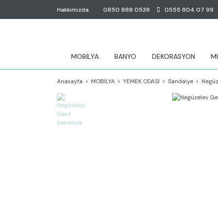
Hakkımızda
0850 888 0538
0555 804 07 99
MOBİLYA
BANYO
DEKORASYON
M
Anasayfa
MOBİLYA
YEMEK ODASI
Sandalye
Negüz