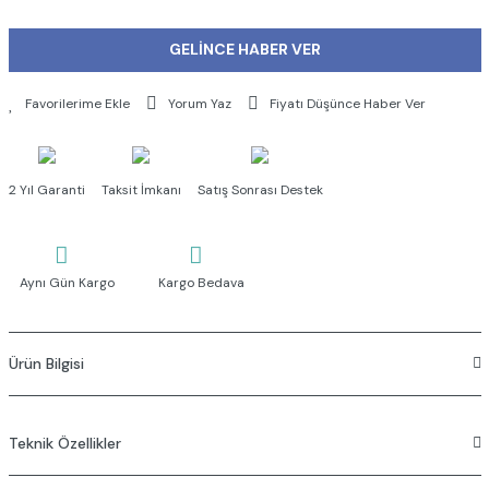
GELİNCE HABER VER
Yorum Yaz
Fiyatı Düşünce Haber Ver
2 Yıl Garanti
Taksit İmkanı
Satış Sonrası Destek
Aynı Gün Kargo
Kargo Bedava
Ürün Bilgisi
Çıkış ucu uzunluğu 215 mm'dir.
Çıkış ucu yüksekliği 184 mm'dir.
Teknik Özellikler
Max. 6L/dk su akışı