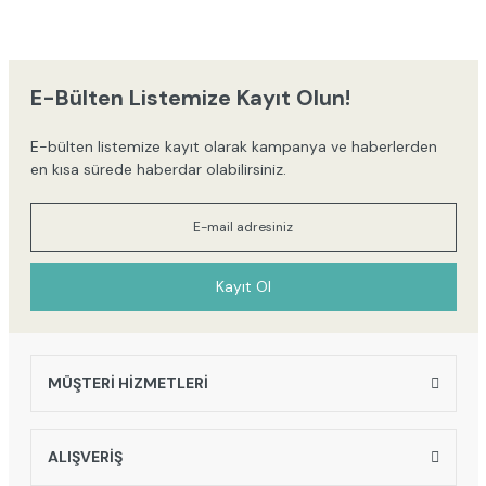
yetersiz gördüğünüz noktaları öneri formunu kullanarak tarafımıza
iletebilirsiniz.
Görüş ve önerileriniz için teşekkür ederiz.
E-Bülten Listemize Kayıt Olun!
Ürün resmi kalitesiz, bozuk veya görüntülenemiyor.
E-bülten listemize kayıt olarak kampanya ve haberlerden
Ürün açıklamasında eksik bilgiler bulunuyor.
en kısa sürede haberdar olabilirsiniz.
Ürün bilgilerinde hatalar bulunuyor.
Ürün fiyatı diğer sitelerden daha pahalı.
Bu ürüne benzer farklı alternatifler olmalı.
Kayıt Ol
MÜŞTERİ HİZMETLERİ
Gönder
ALIŞVERİŞ