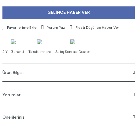
GELİNCE HABER VER
Yorum Yaz
Fiyatı Düşünce Haber Ver
2 Yıl Garanti
Taksit İmkanı
Satış Sonrası Destek
Ürün Bilgisi
Yorumlar
Önerileriniz
Bu ürüne ilk yorumu siz yapın!
Bu ürünün fiyat bilgisi, resim, ürün açıklamalarında ve diğer konularda
Yorum Yaz