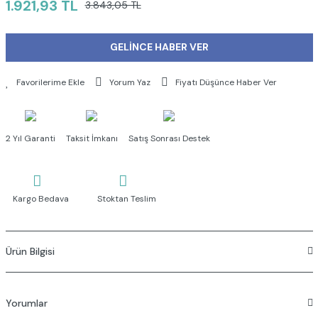
1.921,93 TL
3.843,05 TL
GELİNCE HABER VER
Yorum Yaz
Fiyatı Düşünce Haber Ver
2 Yıl Garanti
Taksit İmkanı
Satış Sonrası Destek
Kargo Bedava
Stoktan Teslim
Ürün Bilgisi
Yorumlar
Palazzio asma klozet