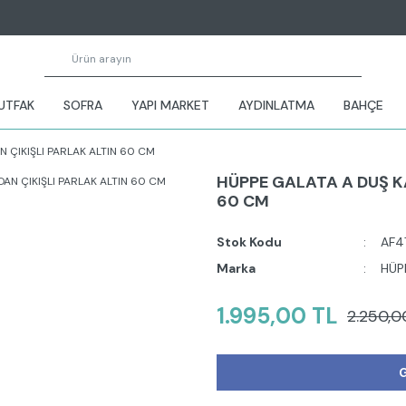
UTFAK
SOFRA
YAPI MARKET
AYDINLATMA
BAHÇE
 ÇIKIŞLI PARLAK ALTIN 60 CM
HÜPPE GALATA A DUŞ K
60 CM
Stok Kodu
AF4
Marka
HÜP
1.995,00 TL
2.250,0
G