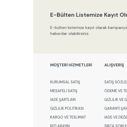
E-Bülten Listemize Kayıt Ol
E-bülten listemize kayıt olarak kampanya
haberdar olabilirsiniz.
MÜŞTERİ HİZMETLERİ
ALIŞVERİŞ
KURUMSAL SATIŞ
SATIŞ SÖZLE
MESAFELİ SATIŞ
ÖDEME VE T
İADE ŞARTLARI
GİZLİLİK VE
GİZLİLİK POLİTİKASI
GARANTİ ŞA
KARGO VE TESLİMAT
İADE VE DEĞ
BİZİ ARAYIN
SIKÇA SORU