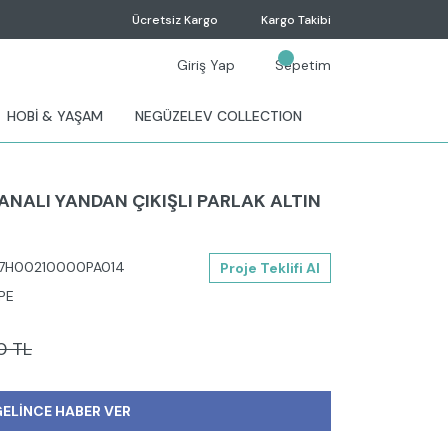
Ücretsiz Kargo
Kargo Takibi
Giriş Yap
Sepetim
HOBİ & YAŞAM
NEGÜZELEV COLLECTION
ANALI YANDAN ÇIKIŞLI PARLAK ALTIN
7H00210000PA014
Proje Teklifi Al
PE
0 TL
ELİNCE HABER VER