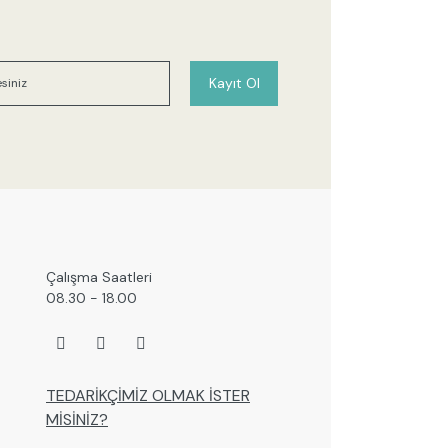
 görüntülenemiyor.
r bulunuyor.
or.
Kayıt Ol
 pahalı.
er olmalı.
Gönder
Çalışma Saatleri
08.30 - 18.00
TEDARİKÇİMİZ OLMAK İSTER
MİSİNİZ?