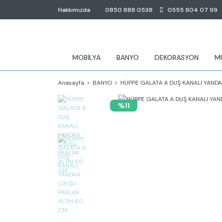
Hakkımızda
0850 888 0538
0555 804 07 99
MOBİLYA
BANYO
DEKORASYON
M
Anasayfa
BANYO
HÜPPE GALATA A DUŞ KANALI YANDAN
%11