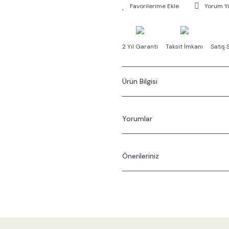
Yorum Y
2 Yıl Garanti
Taksit İmkanı
Satış 
Ürün Bilgisi
Yorumlar
Önerileriniz
Bu ü
Bu ürünün fiyat bilgisi, resim, ürü
gördüğünüz noktaları öneri formunu
Görüş ve önerileriniz için teşekkür