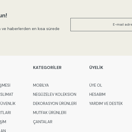
Ürün resmi kalitesiz, bozuk veya
Ürün açıklamasında eksik bilgile
un!
Ürün bilgilerinde hatalar bulunuy
 ve haberlerden en kısa sürede
Ürün fiyatı diğer sitelerden daha
Bu ürüne benzer farklı alternatifl
KATEGORİLER
ÜYELİK
ŞMESİ
MOBİLYA
ÜYE OL
ESLİMAT
NEGÜZELEV KOLEKSİON
HESABIM
 GÜVENLİK
DEKORASYON ÜRÜNLERİ
YARDIM VE DESTEK
RTLARI
MUTFAK ÜRÜNLERİ
İŞİM
ÇANTALAR
LAN