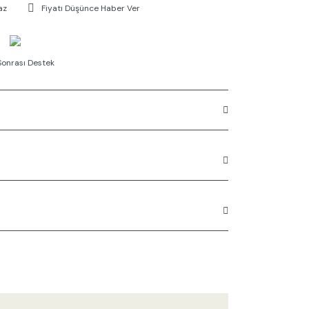
az
Fiyatı Düşünce Haber Ver
Sonrası Destek
rüne ilk yorumu siz yapın!
n açıklamalarında ve diğer konularda yetersiz
Yorum Yaz
 kullanarak tarafımıza iletebilirsiniz.
 ederiz.