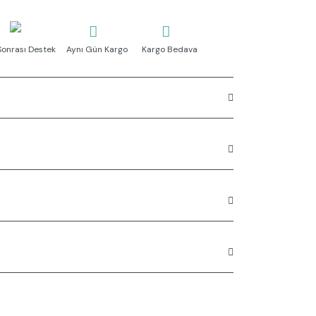
Sonrası Destek
Aynı Gün Kargo
Kargo Bedava
l/dk
uygun
r seti G 1/4
rüne ilk yorumu siz yapın!
n açıklamalarında ve diğer konularda yetersiz
Yorum Yaz
 kullanarak tarafımıza iletebilirsiniz.
 ederiz.