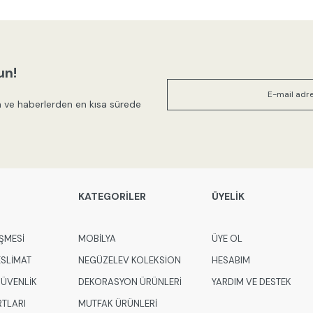
Ürün resmi kalitesiz, bozuk veya
Ürün açıklamasında eksik bilgile
un!
Ürün bilgilerinde hatalar bulunuy
 ve haberlerden en kısa sürede
Ürün fiyatı diğer sitelerden daha
Bu ürüne benzer farklı alternatifl
KATEGORİLER
ÜYELİK
ŞMESİ
MOBİLYA
ÜYE OL
ESLİMAT
NEGÜZELEV KOLEKSİON
HESABIM
 GÜVENLİK
DEKORASYON ÜRÜNLERİ
YARDIM VE DESTEK
RTLARI
MUTFAK ÜRÜNLERİ