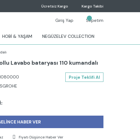
Ücretsiz Kargo
Kargo Takibi
Giriş Yap
Sepetim
HOBİ & YAŞAM
NEGÜZELEV COLLECTION
dalı
ollu Lavabo bataryası 110 kumandalı
1080000
Proje Teklifi Al
SGROHE
L
ELİNCE HABER VER
az
Fiyatı Düşünce Haber Ver