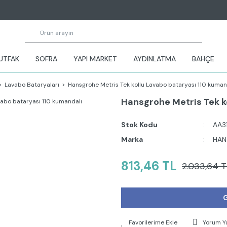
UTFAK
SOFRA
YAPI MARKET
AYDINLATMA
BAHÇE
Lavabo Bataryaları
Hansgrohe Metris Tek kollu Lavabo bataryası 110 kuman
Hansgrohe Metris Tek k
Stok Kodu
AA3
Marka
HAN
813,46 TL
2.033,64 T
G
Yorum Y