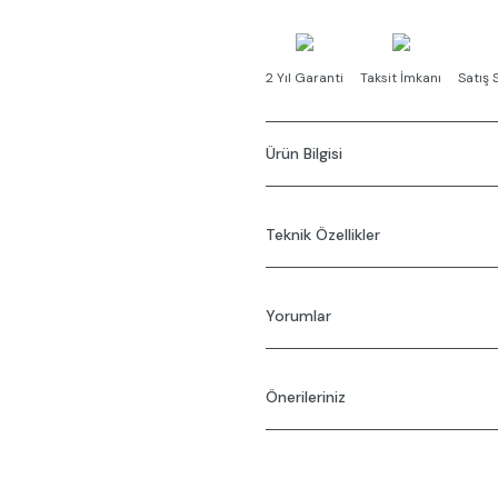
2 Yıl Garanti
Taksit İmkanı
Satış 
Ürün Bilgisi
ComfortZone 110
Normal sprey
Teknik Özellikler
Akış miktarı 3 bar basınçta : 5 
Seramik kartuş
Ayarlanabilir ısı limitleyici
Yorumlar
Sürekli akım su ısıtıcıları için 
Tahliye sistemi : kumandalı gide
Ses sınıfı : I
Önerileriniz
Bu ü
Akış miktarı sınıfı : O
Bu ürünün fiyat bilgisi, resim, ürü
gördüğünüz noktaları öneri formunu
Görüş ve önerileriniz için teşekkür