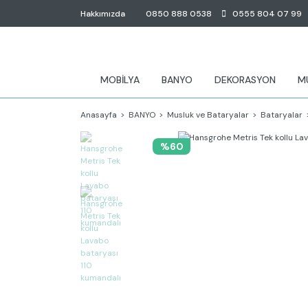
Hakkımızda
0850 888 0538
0555 804 07 99
MOBİLYA
BANYO
DEKORASYON
M
Anasayfa
BANYO
Musluk ve Bataryalar
Bataryalar
%60