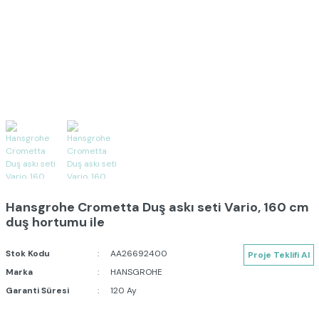
Hansgrohe Crometta Duş askı seti Vario, 160 cm
duş hortumu ile
Stok Kodu
AA26692400
Proje Teklifi Al
Marka
HANSGROHE
Garanti Süresi
120 Ay