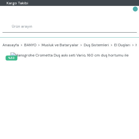
Kargo Takibi
Anasayfa
BANYO
Musluk ve Bataryalar
Duş Sistemleri
El Duşları
H
%53