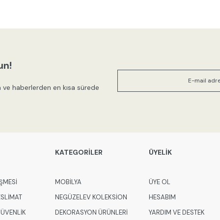
gördüğünüz noktaları öneri formunu
Görüş ve önerileriniz için teşekkür
Ürün resmi kalitesiz, bozuk veya
Ürün açıklamasında eksik bilgile
un!
Ürün bilgilerinde hatalar bulunuy
 ve haberlerden en kısa sürede
Ürün fiyatı diğer sitelerden daha
Bu ürüne benzer farklı alternatifl
KATEGORİLER
ÜYELİK
ŞMESİ
MOBİLYA
ÜYE OL
ESLİMAT
NEGÜZELEV KOLEKSİON
HESABIM
 GÜVENLİK
DEKORASYON ÜRÜNLERİ
YARDIM VE DESTEK