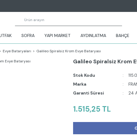
UTFAK
SOFRA
YAPI MARKET
AYDINLATMA
BAHÇE
Evye Bataryaları
Galileo Spiralsiz Krom Evye Bataryası
Galileo Spiralsiz Krom 
Stok Kodu
115.
Marka
FRA
Garanti Süresi
24 
1.515,25 TL
G