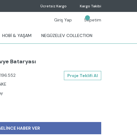
Ücretsiz Kargo
Kargo Takibi
Giriş Yap
Sepetim
HOBİ & YAŞAM
NEGÜZELEV COLLECTION
Evye Bataryası
0196.552
Proje Teklifi Al
NKE
Ay
ELİNCE HABER VER