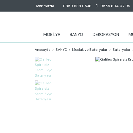
Hakkımızda
0850 888 0538
0555 804 07 99
MOBİLYA
BANYO
DEKORASYON
M
Anasayfa
BANYO
Musluk ve Bataryalar
Bataryalar