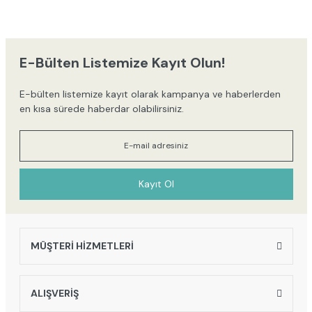
yetersiz gördüğünüz noktaları öneri formunu kullanarak tarafımıza
iletebilirsiniz.
Görüş ve önerileriniz için teşekkür ederiz.
E-Bülten Listemize Kayıt Olun!
Ürün resmi kalitesiz, bozuk veya görüntülenemiyor.
E-bülten listemize kayıt olarak kampanya ve haberlerden
Ürün açıklamasında eksik bilgiler bulunuyor.
en kısa sürede haberdar olabilirsiniz.
Ürün bilgilerinde hatalar bulunuyor.
Ürün fiyatı diğer sitelerden daha pahalı.
Bu ürüne benzer farklı alternatifler olmalı.
Kayıt Ol
MÜŞTERİ HİZMETLERİ
Gönder
ALIŞVERİŞ