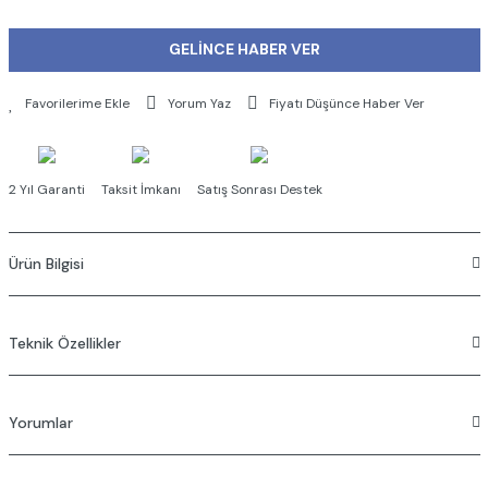
GELİNCE HABER VER
Yorum Yaz
Fiyatı Düşünce Haber Ver
2 Yıl Garanti
Taksit İmkanı
Satış Sonrası Destek
Ürün Bilgisi
Teknik Özellikler
Yorumlar
Creavit Gömme Rezervuar
Tek Gövde
Basma Butonu dahil değildir.