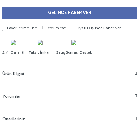
GELİNCE HABER VER
Yorum Yaz
Fiyatı Düşünce Haber Ver
2 Yıl Garanti
Taksit İmkanı
Satış Sonrası Destek
Ürün Bilgisi
Yorumlar
Önerileriniz
Bu ürüne ilk yorumu siz yapın!
Bu ürünün fiyat bilgisi, resim, ürün açıklamalarında ve diğer konularda
Yorum Yaz