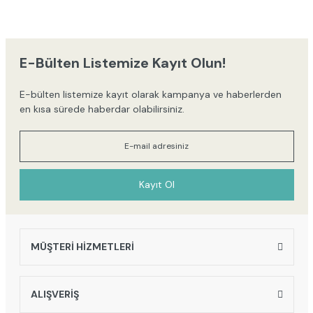
yetersiz gördüğünüz noktaları öneri formunu kullanarak tarafımıza
iletebilirsiniz.
Görüş ve önerileriniz için teşekkür ederiz.
E-Bülten Listemize Kayıt Olun!
Ürün resmi kalitesiz, bozuk veya görüntülenemiyor.
E-bülten listemize kayıt olarak kampanya ve haberlerden
Ürün açıklamasında eksik bilgiler bulunuyor.
en kısa sürede haberdar olabilirsiniz.
Ürün bilgilerinde hatalar bulunuyor.
Ürün fiyatı diğer sitelerden daha pahalı.
Bu ürüne benzer farklı alternatifler olmalı.
Kayıt Ol
MÜŞTERİ HİZMETLERİ
Gönder
ALIŞVERİŞ