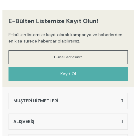
iletebilirsiniz.
Görüş ve önerileriniz için teşekkür ederiz.
E-Bülten Listemize Kayıt Olun!
Ürün resmi kalitesiz, bozuk veya görüntülenemiyor.
E-bülten listemize kayıt olarak kampanya ve haberlerden
Ürün açıklamasında eksik bilgiler bulunuyor.
en kısa sürede haberdar olabilirsiniz.
Ürün bilgilerinde hatalar bulunuyor.
Ürün fiyatı diğer sitelerden daha pahalı.
Bu ürüne benzer farklı alternatifler olmalı.
Kayıt Ol
MÜŞTERİ HİZMETLERİ
Gönder
ALIŞVERİŞ