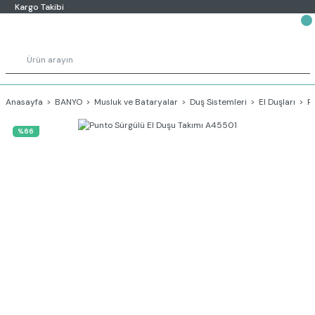
Kargo Takibi
Anasayfa
BANYO
Musluk ve Bataryalar
Duş Sistemleri
El Duşları
P
%66