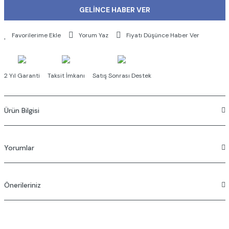
GELİNCE HABER VER
Yorum Yaz
Fiyatı Düşünce Haber Ver
2 Yıl Garanti
Taksit İmkanı
Satış Sonrası Destek
Ürün Bilgisi
Yorumlar
Önerileriniz
Bu ürüne ilk yorumu siz yapın!
Bu ürünün fiyat bilgisi, resim, ürün açıklamalarında ve diğer konularda
Yorum Yaz
yetersiz gördüğünüz noktaları öneri formunu kullanarak tarafımıza