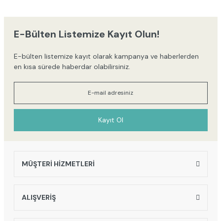
iletebilirsiniz.
Görüş ve önerileriniz için teşekkür ederiz.
E-Bülten Listemize Kayıt Olun!
Ürün resmi kalitesiz, bozuk veya görüntülenemiyor.
E-bülten listemize kayıt olarak kampanya ve haberlerden
Ürün açıklamasında eksik bilgiler bulunuyor.
en kısa sürede haberdar olabilirsiniz.
Ürün bilgilerinde hatalar bulunuyor.
Ürün fiyatı diğer sitelerden daha pahalı.
Bu ürüne benzer farklı alternatifler olmalı.
Kayıt Ol
MÜŞTERİ HİZMETLERİ
Gönder
ALIŞVERİŞ