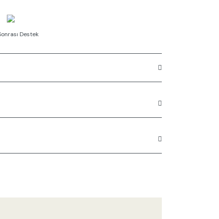
Sonrası Destek
rüne ilk yorumu siz yapın!
n açıklamalarında ve diğer konularda yetersiz
Yorum Yaz
 kullanarak tarafımıza iletebilirsiniz.
 ederiz.
 görüntülenemiyor.