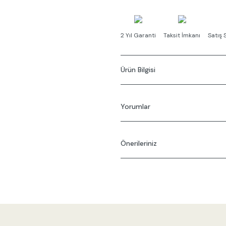
2 Yıl Garanti
Taksit İmkanı
Satış 
Ürün Bilgisi
Yorumlar
Önerileriniz
Bu ü
Bu ürünün fiyat bilgisi, resim, ürü
gördüğünüz noktaları öneri formunu
Görüş ve önerileriniz için teşekkür
Ürün resmi kalitesiz, bozuk veya