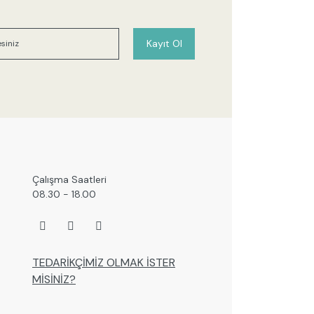
r bulunuyor.
or.
Kayıt Ol
 pahalı.
er olmalı.
Gönder
Çalışma Saatleri
08.30 - 18.00
TEDARİKÇİMİZ OLMAK İSTER
MİSİNİZ?