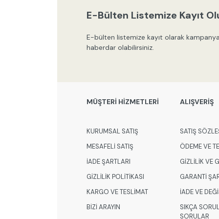
E-Bülten Listemize Kayıt Ol
E-bülten listemize kayıt olarak kampanya
haberdar olabilirsiniz.
MÜŞTERİ HİZMETLERİ
ALIŞVERİŞ
KURUMSAL SATIŞ
SATIŞ SÖZLE
MESAFELİ SATIŞ
ÖDEME VE T
İADE ŞARTLARI
GİZLİLİK VE
GİZLİLİK POLİTİKASI
GARANTİ ŞA
KARGO VE TESLİMAT
İADE VE DEĞ
BİZİ ARAYIN
SIKÇA SORU
SORULAR