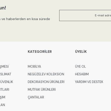
Ürün açıklamasında eksik bilgile
un!
Ürün bilgilerinde hatalar bulunuy
 ve haberlerden en kısa sürede
Ürün fiyatı diğer sitelerden daha
Bu ürüne benzer farklı alternatifl
KATEGORİLER
ÜYELİK
ŞMESİ
MOBİLYA
ÜYE OL
ESLİMAT
NEGÜZELEV KOLEKSİON
HESABIM
 GÜVENLİK
DEKORASYON ÜRÜNLERİ
YARDIM VE DESTEK
RTLARI
MUTFAK ÜRÜNLERİ
İŞİM
ÇANTALAR
LAN