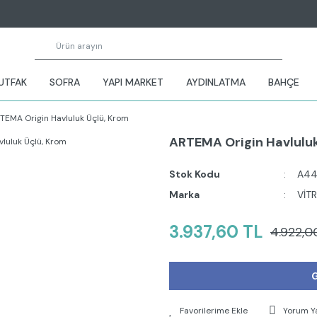
UTFAK
SOFRA
YAPI MARKET
AYDINLATMA
BAHÇE
TEMA Origin Havluluk Üçlü, Krom
ARTEMA Origin Havluluk
Stok Kodu
A44
Marka
VİT
3.937,60 TL
4.922,0
G
Yorum Y