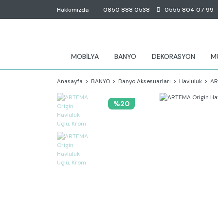
Hakkımızda
0850 888 0538
0555 804 07 99
MOBİLYA
BANYO
DEKORASYON
M
Anasayfa
BANYO
Banyo Aksesuarları
Havluluk
AR
%20