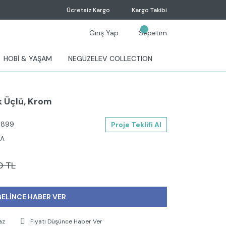
Ücretsiz Kargo
Kargo Takibi
Giriş Yap
Sepetim
HOBİ & YAŞAM
NEGÜZELEV COLLECTION
 Üçlü, Krom
899
Proje Teklifi Al
RA
0 TL
ELİNCE HABER VER
az
Fiyatı Düşünce Haber Ver