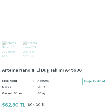
Artema Nano 1F El Duş Takımı A45696
Stok Kodu
A45696
Proje Teklifi Al
Marka
VİTRA
Garanti Süresi
60 Ay
562,80 TL
804,00 TL