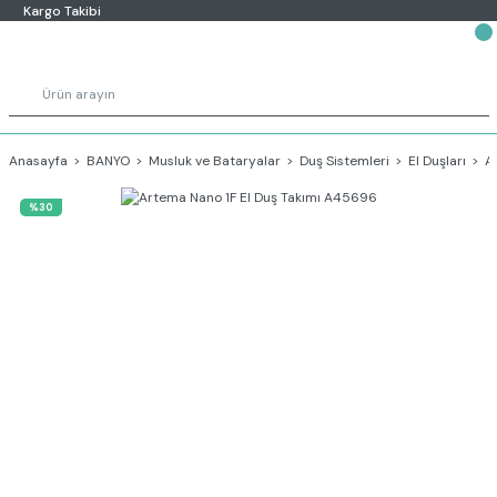
Kargo Takibi
Anasayfa
BANYO
Musluk ve Bataryalar
Duş Sistemleri
El Duşları
A
%30