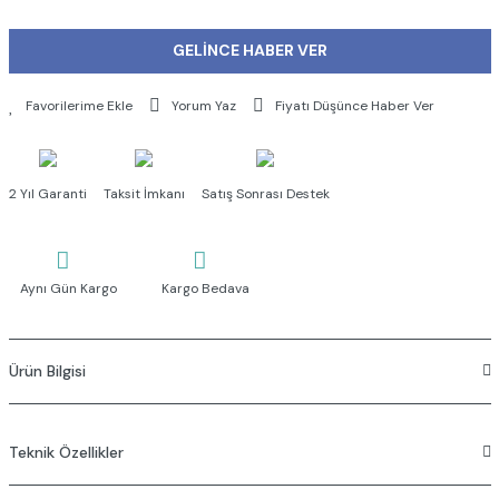
GELİNCE HABER VER
Yorum Yaz
Fiyatı Düşünce Haber Ver
2 Yıl Garanti
Taksit İmkanı
Satış Sonrası Destek
Aynı Gün Kargo
Kargo Bedava
Ürün Bilgisi
Akış fonksiyonu : Aquaspray
El duşunda yer alan özel debi regülatörü sayesinde max. 12. L/dk
Teknik Özellikler
su akışı
Akış fonksiyonu : Aquaspray