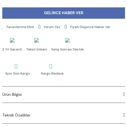
GELİNCE HABER VER
Yorum Yaz
Fiyatı Düşünce Haber Ver
2 Yıl Garanti
Taksit İmkanı
Satış Sonrası Destek
Aynı Gün Kargo
Kargo Bedava
Ürün Bilgisi
Ürün detayları;
Teknik Özelikler
G 3/8'' rakor bağlantılarına uygundur.
90 derece açma kapama
G 3/8” rakor bağlantılarına
uygundur.