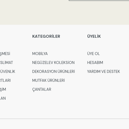
KATEGORİLER
ÜYELİK
ŞMESİ
MOBİLYA
ÜYE OL
ESLİMAT
NEGÜZELEV KOLEKSİON
HESABIM
 GÜVENLİK
DEKORASYON ÜRÜNLERİ
YARDIM VE DESTEK
RTLARI
MUTFAK ÜRÜNLERİ
İŞİM
ÇANTALAR
LAN