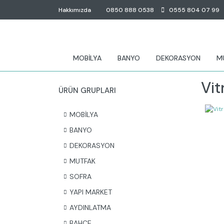
Hakkımızda
0850 888 0538
0555 804 07 99
MOBİLYA
BANYO
DEKORASYON
M
Vit
ÜRÜN GRUPLARI
MOBİLYA
BANYO
DEKORASYON
MUTFAK
SOFRA
YAPI MARKET
AYDINLATMA
BAHÇE