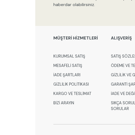
haberdar olabilirsiniz.
MÜŞTERİ HİZMETLERİ
ALIŞVERİŞ
KURUMSAL SATIŞ
SATIŞ SÖZLE
MESAFELİ SATIŞ
ÖDEME VE T
İADE ŞARTLARI
GİZLİLİK VE
GİZLİLİK POLİTİKASI
GARANTİ ŞA
KARGO VE TESLİMAT
İADE VE DEĞ
BİZİ ARAYIN
SIKÇA SORU
SORULAR