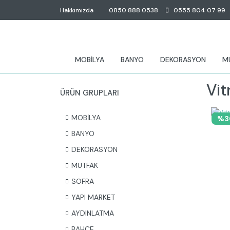
Hakkımızda
0850 888 0538
0555 804 07 99
MOBİLYA
BANYO
DEKORASYON
M
Vit
ÜRÜN GRUPLARI
MOBİLYA
%3
BANYO
DEKORASYON
MUTFAK
SOFRA
YAPI MARKET
AYDINLATMA
BAHÇE