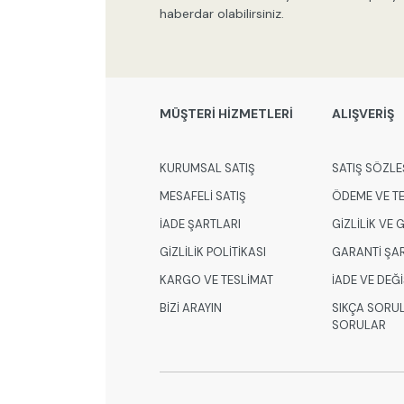
haberdar olabilirsiniz.
MÜŞTERİ HİZMETLERİ
ALIŞVERİŞ
KURUMSAL SATIŞ
SATIŞ SÖZLE
MESAFELİ SATIŞ
ÖDEME VE T
İADE ŞARTLARI
GİZLİLİK VE
GİZLİLİK POLİTİKASI
GARANTİ ŞA
KARGO VE TESLİMAT
İADE VE DEĞ
BİZİ ARAYIN
SIKÇA SORU
SORULAR