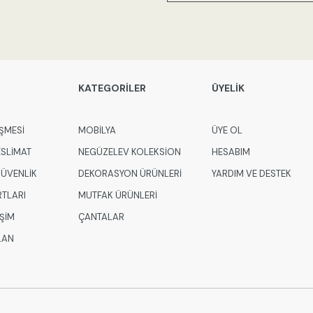
KATEGORİLER
ÜYELİK
ŞMESİ
MOBİLYA
ÜYE OL
ESLİMAT
NEGÜZELEV KOLEKSİON
HESABIM
 GÜVENLİK
DEKORASYON ÜRÜNLERİ
YARDIM VE DESTEK
RTLARI
MUTFAK ÜRÜNLERİ
İŞİM
ÇANTALAR
LAN