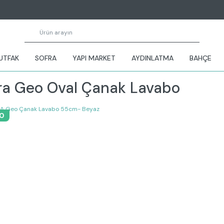
UTFAK
SOFRA
YAPI MARKET
AYDINLATMA
BAHÇE
ra Geo Oval Çanak Lavabo
0