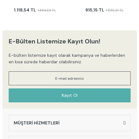
1.118,54 TL
915,15 TL
1.864,23 TL
1.830,31 TL
E-Bülten Listemize Kayıt Olun!
E-bülten listemize kayıt olarak kampanya ve haberlerden
en kısa sürede haberdar olabilirsiniz.
Kayıt Ol
MÜŞTERİ HİZMETLERİ