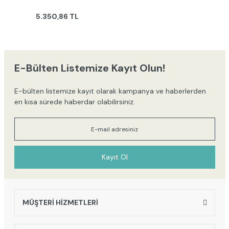
Dış Fır
Tepsi
ÇOCUK
Radyatörler
Me
Üs
Doğal Rattanlar
Yılbaşı Ürünleri
Ba
Ay
5.350,86 TL
Hela Taşları
EVCİL
Havluluk
Se
Saksılar
HAYVANLAR
Pisuvar ve Ara
Sabunlu
Gr
Bölmeler
ÖZEL TASARIM
Bahçe
Se
ÜRÜNLER
Aksesuarları
Süngerl
E-Bülten Listemize Kayıt Olun!
Bo
Heykeller
Se
E-bülten listemize kayıt olarak kampanya ve haberlerden
en kısa sürede haberdar olabilirsiniz.
Şemsiyeler
Kayıt Ol
MÜŞTERİ HİZMETLERİ