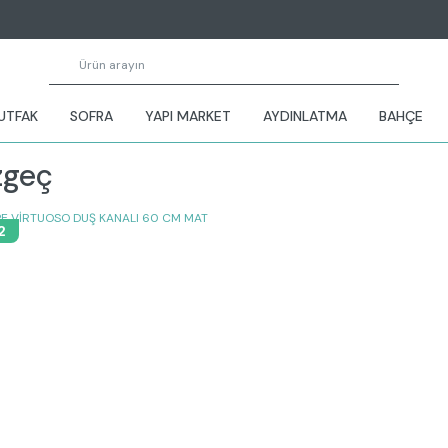
UTFAK
SOFRA
YAPI MARKET
AYDINLATMA
BAHÇE
zgeç
2