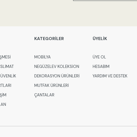
KATEGORİLER
ÜYELİK
ŞMESİ
MOBİLYA
ÜYE OL
ESLİMAT
NEGÜZELEV KOLEKSİON
HESABIM
 GÜVENLİK
DEKORASYON ÜRÜNLERİ
YARDIM VE DESTEK
RTLARI
MUTFAK ÜRÜNLERİ
İŞİM
ÇANTALAR
LAN