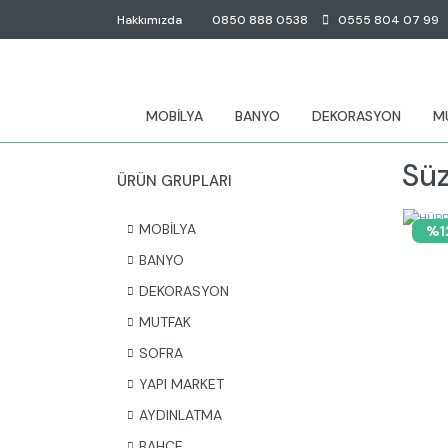
Hakkımızda
0850 888 0538
0555 804 07 99
MOBİLYA
BANYO
DEKORASYON
M
Sü
ÜRÜN GRUPLARI
MOBİLYA
%1
BANYO
DEKORASYON
MUTFAK
SOFRA
YAPI MARKET
AYDINLATMA
BAHÇE