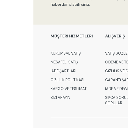
haberdar olabilirsiniz.
MÜŞTERİ HİZMETLERİ
ALIŞVERİŞ
KURUMSAL SATIŞ
SATIŞ SÖZLE
MESAFELİ SATIŞ
ÖDEME VE T
İADE ŞARTLARI
GİZLİLİK VE
GİZLİLİK POLİTİKASI
GARANTİ ŞA
KARGO VE TESLİMAT
İADE VE DEĞ
BİZİ ARAYIN
SIKÇA SORU
SORULAR