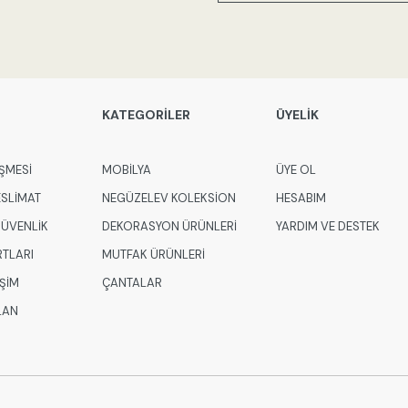
KATEGORİLER
ÜYELİK
ŞMESİ
MOBİLYA
ÜYE OL
ESLİMAT
NEGÜZELEV KOLEKSİON
HESABIM
 GÜVENLİK
DEKORASYON ÜRÜNLERİ
YARDIM VE DESTEK
RTLARI
MUTFAK ÜRÜNLERİ
İŞİM
ÇANTALAR
LAN