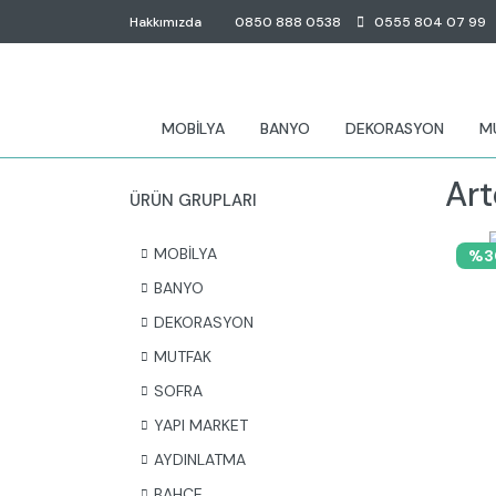
Hakkımızda
0850 888 0538
0555 804 07 99
MOBİLYA
BANYO
DEKORASYON
M
Art
ÜRÜN GRUPLARI
MOBİLYA
%3
BANYO
DEKORASYON
MUTFAK
SOFRA
YAPI MARKET
AYDINLATMA
BAHÇE