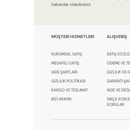
haberdar olabilirsiniz.
MÜŞTERİ HİZMETLERİ
ALIŞVERİŞ
KURUMSAL SATIŞ
SATIŞ SÖZLE
MESAFELİ SATIŞ
ÖDEME VE T
İADE ŞARTLARI
GİZLİLİK VE
GİZLİLİK POLİTİKASI
GARANTİ ŞA
KARGO VE TESLİMAT
İADE VE DEĞ
BİZİ ARAYIN
SIKÇA SORU
SORULAR