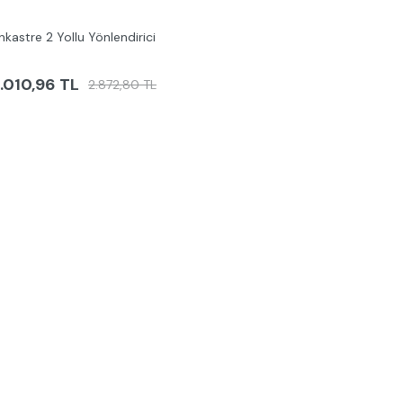
nkastre 2 Yollu Yönlendirici
.010,96 TL
2.872,80 TL